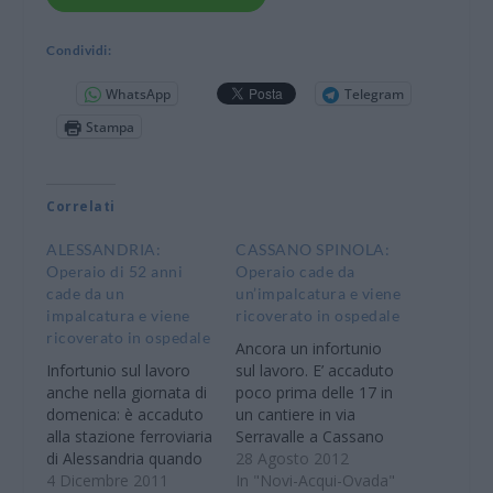
Condividi:
WhatsApp
Telegram
Stampa
Correlati
ALESSANDRIA:
CASSANO SPINOLA:
Operaio di 52 anni
Operaio cade da
cade da un
un’impalcatura e viene
impalcatura e viene
ricoverato in ospedale
ricoverato in ospedale
Ancora un infortunio
Infortunio sul lavoro
sul lavoro. E’ accaduto
anche nella giornata di
poco prima delle 17 in
domenica: è accaduto
un cantiere in via
alla stazione ferroviaria
Serravalle a Cassano
di Alessandria quando
Spinola. Un operaio di
28 Agosto 2012
un operaio di 52 anni
4 Dicembre 2011
45 anni stava
In "Novi-Acqui-Ovada"