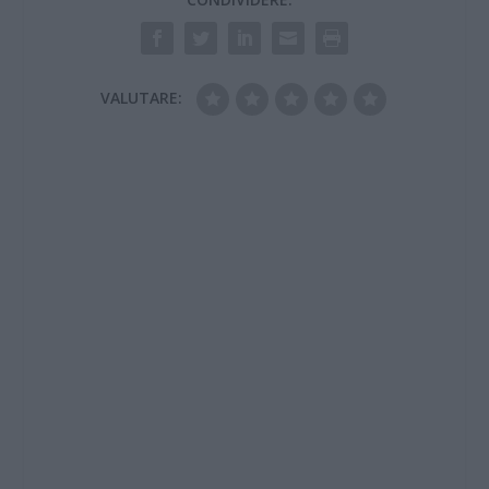
di Alessandria in
prognosi…
VALUTARE: