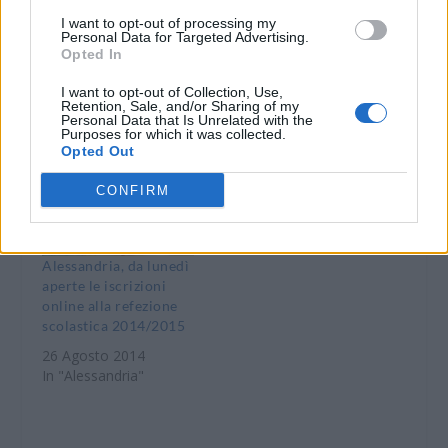
Arrestati dalla Polizia
tabaccheria e fugge in
I want to opt-out of processing my
gli autori delle rapine
bicicletta per le vie del
Personal Data for Targeted Advertising.
alle tabaccherie
centro
Opted In
cittadine. Sono due
1 Dicembre 2014
I want to opt-out of Collection, Use,
italiani
In "Alessandria"
Retention, Sale, and/or Sharing of my
Personal Data that Is Unrelated with the
11 Aprile 2013
Purposes for which it was collected.
In "Alessandria"
Opted Out
CONFIRM
Alessandria, da lunedì
aperte le iscrizioni
online alla refezione
scolastica 2014/2015
26 Agosto 2014
In "Alessandria"