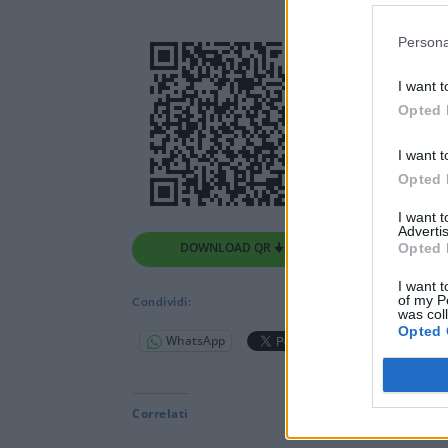
Persona
I want t
Opted 
I want t
Opted 
I want 
Advertis
DOWNLOAD QR 🠋
Opted 
I want t
of my P
Condividi:
was col
Opted 
WhatsApp
Telegram
Correlati