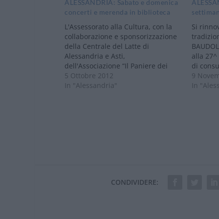
ALESSANDRIA: Sabato e domenica
ALESSAN
concerti e merenda in biblioteca
settiman
L'Assessorato alla Cultura, con la
Si rinno
collaborazione e sponsorizzazione
tradizio
della Centrale del Latte di
BAUDOLI
Alessandria e Asti,
alla 27^
dell'Associazione “Il Paniere dei
di consu
prodotti di pregio della Provincia di
5 Ottobre 2012
Commerc
9 Novem
Alessandria” e del Mercato Equo e
In "Alessandria"
la propr
In "Ales
Solidale partecipa al Salone del
ASPERIA,
Biscotto con un'iniziativa dedicata
Comune e
alle famiglie. Nei pomeriggi del 6 e
Alessand
del 7…
le assoc
coinvolt
CONDIVIDERE: