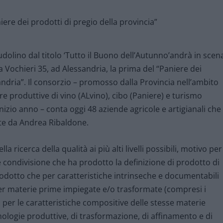
udolino dal titolo ‘Tutto il Buono dell’Autunno’andrà in scen
a Vochieri 35, ad Alessandria, la prima del “Paniere dei
andria”. Il consorzio – promosso dalla Provincia nell’ambito
ere produttive di vino (ALvino), cibo (Paniere) e turismo
nizio anno – conta oggi 48 aziende agricole e artigianali che
te da Andrea Ribaldone.
a ricerca della qualità ai più alti livelli possibili, motivo per
e condivisione che ha prodotto la definizione di prodotto di
rodotto che per caratteristiche intrinseche e documentabili
er materie prime impiegate e/o trasformate (compresi i
i), per le caratteristiche compositive delle stesse materie
ologie produttive, di trasformazione, di affinamento e di