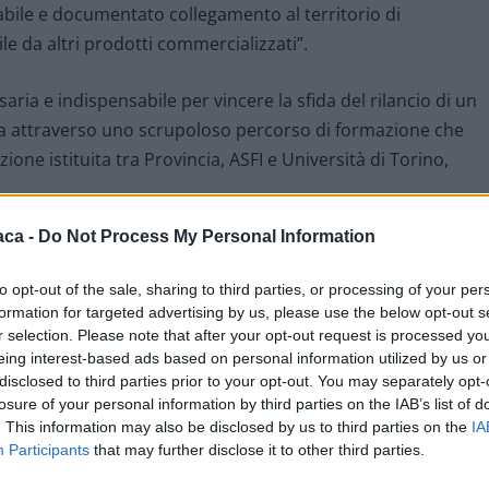
bile e documentato collegamento al territorio di
ile da altri prodotti commercializzati”.
aria e indispensabile per vincere la sfida del rilancio di un
ssa attraverso uno scrupoloso percorso di formazione che
ione istituita tra Provincia, ASFI e Università di Torino,
aca -
Do Not Process My Personal Information
ospitati Alvino, l’associazione dei vignaioli della provincia di
 e Cantine.
to opt-out of the sale, sharing to third parties, or processing of your per
formation for targeted advertising by us, please use the below opt-out s
andi occasioni, qual è quello di San Baudolino, di avvicinarsi
r selection. Please note that after your opt-out request is processed y
eing interest-based ads based on personal information utilized by us or
iale, per conoscerli, apprezzarli e, se vorranno, acquistarli.
disclosed to third parties prior to your opt-out. You may separately opt-
losure of your personal information by third parties on the IAB’s list of
. This information may also be disclosed by us to third parties on the
IA
Participants
that may further disclose it to other third parties.