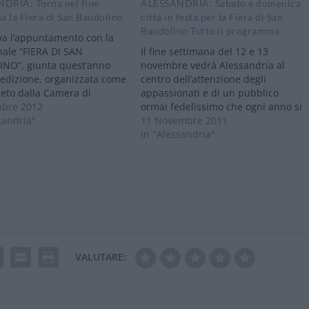
DRIA: Torna nel fine
ALESSANDRIA: Sabato e domenica
a la Fiera di San Baudolino
città in festa per la Fiera di San
Baudolino Tutto il programma
va l’appuntamento con la
nale “FIERA DI SAN
Il fine settimana del 12 e 13
NO”, giunta quest’anno
novembre vedrà Alessandria al
 edizione, organizzata come
centro dell’attenzione degli
eto dalla Camera di
appassionati e di un pubblico
io di Alessandria tramite
bre 2012
ormai fedelissimo che ogni anno si
ia azienda speciale
sandria"
presenta puntuale
11 Novembre 2011
 in collaborazione con il
all’appuntamento con i frutti di
In "Alessandria"
 la Provincia di
stagione della provincia (e non a
ria, la Regione Piemonte,
caso l’edizione 2011 reca il titolo di
iazioni di categoria
“Tutto il buono dell’autunno”). La…
e e…
VALUTARE: