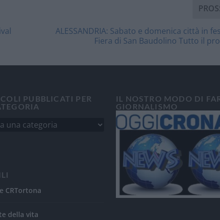
PROS
ival
ALESSANDRIA: Sabato e domenica città in fes
Fiera di San Baudolino Tutto il 
ICOLI PUBBLICATI PER
IL NOSTRO MODO DI FA
ATEGORIA
GIORNALISMO
ILI
e CRTortona
te della vita