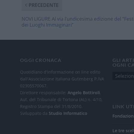
PRECEDENTE
NOVI LIGURE Al via l’undicesima edizione del “Fest
dei Luoghi Immaginari”
OGGI CRONACA
GLI ART
OGNI C
Quotidiano d'informazione on line edito
dall'Associazione Italiana Gutenberg P.IVA
02305570067.
Direttore responsabile:
Angelo Bottiroli
.
Aut. del Tribunale di Tortona (AL) n. 4/10,
Registro Stampa del 31/8/2010.
LINK UT
Sviluppato da
Studio Informatico
Fondazion
Le tre scel