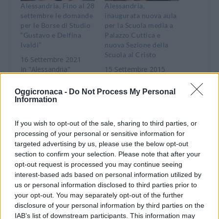
Alessandria, Fino al 28
Alessandria,
settembre le domande
inaugurata nuova aula
per le Borse di Studio
per la Scuola media a
“Gustavo e Delfina
Palazzo Cuttica e
Ivaldi”
nuova Sezione della
Scuola al Cristo
16 Settembre 2021
In "Alessandria"
15 Settembre 2015
In "Alessandria"
Oggicronaca -
Do Not Process My Personal
Information
If you wish to opt-out of the sale, sharing to third parties, or
processing of your personal or sensitive information for
ALESSANDRIA: Gli
targeted advertising by us, please use the below opt-out
studenti della scuola
section to confirm your selection. Please note that after your
“Carducci” e del
opt-out request is processed you may continue seeing
Conservatorio
interest-based ads based on personal information utilized by
“Vivaldi” in caserma
us or personal information disclosed to third parties prior to
dalla Finanza
your opt-out. You may separately opt-out of the further
4 Novembre 2013
disclosure of your personal information by third parties on the
In "Alessandria"
IAB’s list of downstream participants. This information may