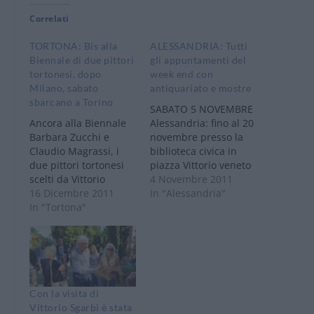
Correlati
TORTONA: Bis alla
ALESSANDRIA: Tutti
Biennale di due pittori
gli appuntamenti del
tortonesi, dopo
week end con
Milano, sabato
antiquariato e mostre
sbarcano a Torino
SABATO 5 NOVEMBRE
Ancora alla Biennale
Alessandria: fino al 20
Barbara Zucchi e
novembre presso la
Claudio Magrassi, i
biblioteca civica in
due pittori tortonesi
piazza Vittorio veneto
scelti da Vittorio
1 “150 anni
4 Novembre 2011
Sgarbi per la Biennale
16 Dicembre 2011
incaricatura” mostra
In "Alessandria"
di Venezia. Dopo aver
In "Tortona"
dell’Unità d’Itala
esposto le loro opere
attraverso le
a Milano, sabato 17
caricature. Orario: da
dicembre, sempre con
martedì a venerdì
Sgarbi esporranno le
dalle 10 alle 19;
loro opere alla
sabato dalle 9 alle 14.
“Biennale di Venezia-
Alessandria: fino al 5
Con la visita di
Padiglione Italia” a
novembre alla galleria
Vittorio Sgarbi è stata