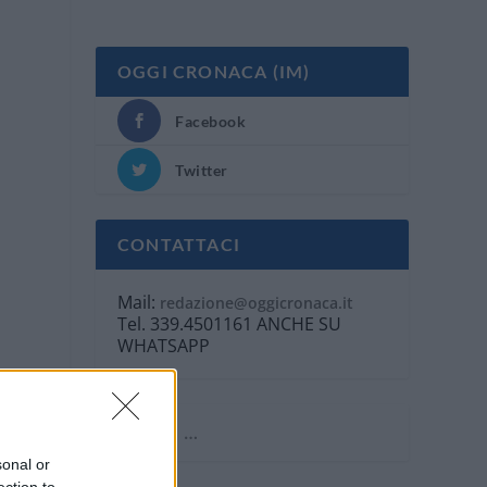
OGGI CRONACA (IM)
Facebook
Twitter
CONTATTACI
Mail:
redazione@oggicronaca.it
Tel. 339.4501161 ANCHE SU
WHATSAPP
sonal or