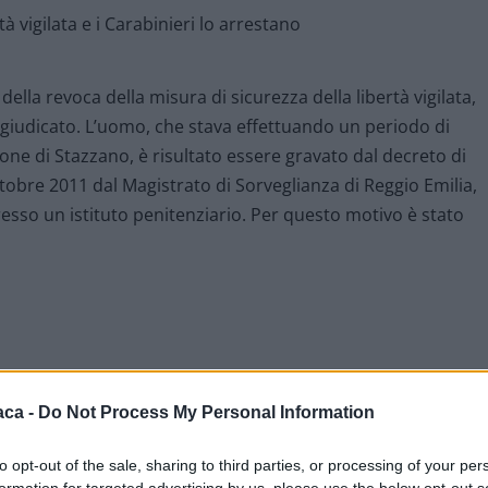
 della revoca della misura di sicurezza della libertà vigilata,
giudicato. L’uomo, che stava effettuando un periodo di
ione di Stazzano, è risultato essere gravato dal decreto di
obre 2011 dal Magistrato di Sorveglianza di Reggio Emilia,
so un istituto penitenziario. Per questo motivo è stato
aca -
Do Not Process My Personal Information
to opt-out of the sale, sharing to third parties, or processing of your per