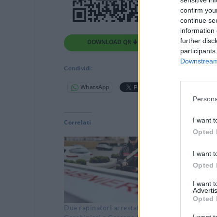
sensitive in
confirm you
continue se
information 
further disc
DOWNLOAD QR 🠋
participants
Downstream 
Condividi:
WhatsApp
Telegram
Persona
I want t
Correlati
Opted 
I want t
Opted 
I want 
Advertis
Opted 
Due rapinatori arrestati dai
Controll