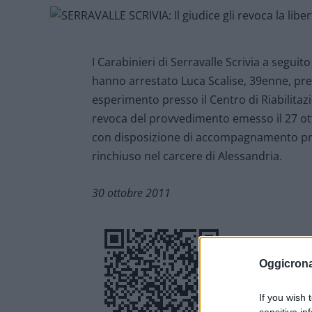
I Carabinieri di Serravalle Scrivia a seguito
hanno arrestato Luca Scalise, 39enne, pre
esperimento presso il Centro di Riabilitaz
revoca del provvedimento emesso il 27 ott
con disposizione di accompagnamento pres
rinchiuso nel carcere di Alessandria.
30 ottobre 2011
Oggicron
If you wish 