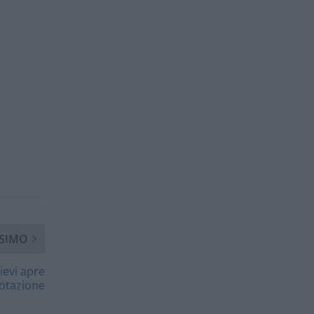
SIMO
ievi apre
notazione