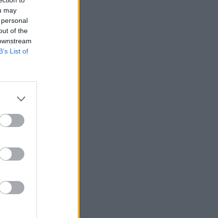
ection to
ou may
 personal
out of the
 downstream
B’s List of