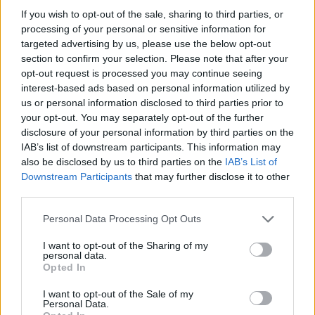
Situazione sempre più
Il 25 giugno scorso
grave per i lavoratori
If you wish to opt-out of the sale, sharing to third parties, or
l'Assemblea
del teatro Regionale
processing of your personal or sensitive information for
straordinaria dei Soci
Alessandrino: mentre si
targeted advertising by us, please use the below opt-out
della Fondazione
allungano i tempi della
section to confirm your selection. Please note that after your
Teatro Regionale
bonifica del teatro e 7
27 Giugno 2012
opt-out request is processed you may continue seeing
Alessandrino, di cui la
1 Luglio 2013
lavoratori si trovano da
In "Alessandria"
interest-based ads based on personal information utilized by
Regione è socio
In "Alessandria"
aprile in cassa
us or personal information disclosed to third parties prior to
fondatore, ha
integrazione, i
your opt-out. You may separately opt-out of the further
ALESSANDRIA: Un
deliberato la sua
sindacati denunciano la
disclosure of your personal information by third parties on the
incontro con Rossa
liquidazione con voto
carenza di fondi
IAB’s list of downstream participants. This information may
per il futuro sempre
unanime. Quella della
dell’ente. "La
also be disclosed by us to third parties on the
IAB’s List of
più fosco dei 15
Fondazione
presidenza – dicono i
Downstream Participants
that may further disclose it to other
lavoratori del Teatro
alessandrina è una crisi
sindacati - ha
third parties.
Regionale
soprattutto di natura
comunicato ai
economica e
Sindacati che…
Lunedì mattina, in
Personal Data Processing Opt Outs
finanziaria che deriva
Comune, si è svolto un
anche dalla reiterata
incontro tra
I want to opt-out of the Sharing of my
inadempienza dei Soci,
personal data.
l’Amministrazione
tra…
Opted In
Comunale e le
Organizzazioni
6 Maggio 2013
I want to opt-out of the Sale of my
Sindacali sulla
In "Alessandria"
Personal Data.
drammatica situazione