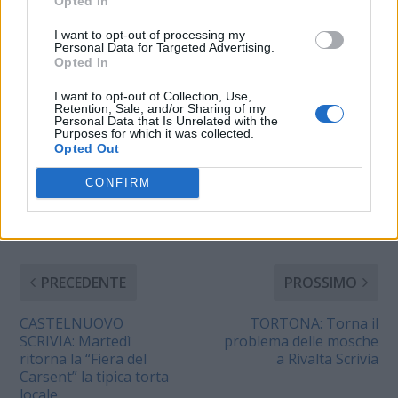
Opted In
della Fondazione
Teatro Regionale
I want to opt-out of processing my
Personal Data for Targeted Advertising.
Alessandrino, dei 15
Opted In
lavoratori attualmente
in cassa integrazione e
I want to opt-out of Collection, Use,
sui problemi della
Retention, Sale, and/or Sharing of my
CONDIVIDERE:
Personal Data that Is Unrelated with the
bonifica dello stabile.
Purposes for which it was collected.
Le organizzazioni
Opted Out
sindacali hanno
espresso al Sindaco,
CONFIRM
Maria Rita Rossa e
VALUTARE:
all’assessore…
PRECEDENTE
PROSSIMO
CASTELNUOVO
TORTONA: Torna il
SCRIVIA: Martedì
problema delle mosche
ritorna la “Fiera del
a Rivalta Scrivia
Carsent” la tipica torta
locale