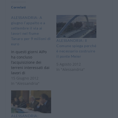
Correlati
ALESSANDRIA: A
giugno l’appalto e a
settembre il via ai
lavori nel fiume
Tanaro per 9 milioni di
ALESSANDRIA: Il
euro
Comune spiega perché
è necessario costruire
In questi giorni AIPo
il ponte Meier
ha concluso
l’acquisizione dei
5 Agosto 2012
terreni interessati dai
In "Alessandria"
lavori di
completamento del
15 Giugno 2012
nodo di Alessandria a
In "Alessandria"
valle della traversa
dell’ex ponte
Cittadella. Le due gare
d’appalto relative a
questi interventi
saranno avviate nel
ALESSANDRIA: