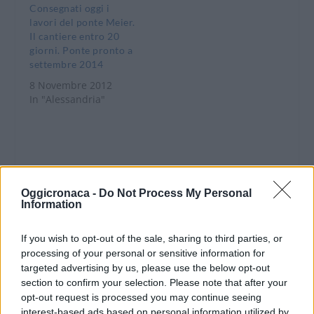
mese di giugno. I
Consegnati oggi i
lavori, che si prevede
lavori del ponte Meier.
di iniziare subito dopo
Il cantiere entro 20
l’estate, ammontano…
giorni. Ponte pronto a
settembre 2014
8 Novembre 2012
In "Alessandria"
Oggicronaca -
Do Not Process My Personal
Information
CONDIVIDERE:
If you wish to opt-out of the sale, sharing to third parties, or
processing of your personal or sensitive information for
targeted advertising by us, please use the below opt-out
VALUTARE:
section to confirm your selection. Please note that after your
opt-out request is processed you may continue seeing
interest-based ads based on personal information utilized by