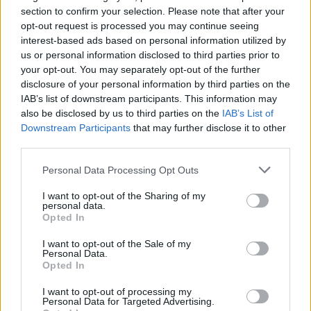
4 Gennaio 2012
section to confirm your selection. Please note that after your
In "Novi-Acqui-Ovada"
opt-out request is processed you may continue seeing
interest-based ads based on personal information utilized by
ACQUI TERME: I
us or personal information disclosed to third parties prior to
Carabinieri arrestano
your opt-out. You may separately opt-out of the further
due italiani e ne
disclosure of your personal information by third parties on the
denunciano un terzo
IAB’s list of downstream participants. This information may
I Carabinieri di Acqui
also be disclosed by us to third parties on the
IAB’s List of
Terme in esecuzione
Downstream Participants
that may further disclose it to other
del decreto di revoca di
third parties.
sospensione dell’ordine
di carcerazione
Personal Data Processing Opt Outs
emesso dalla Procura
25 Luglio 2013
della Repubblica di
In "Novi-Acqui-Ovada"
I want to opt-out of the Sharing of my
Genova, hanno
personal data.
arrestato il 23enne
Opted In
Davide Pesce,
I want to opt-out of the Sale of my
residente a Genova,
Personal Data.
condannato
Opted In
all’espiazione della
pena di tre mesi e 16
I want to opt-out of processing my
CONDIVIDERE:
giorni per resistenza,
Personal Data for Targeted Advertising.