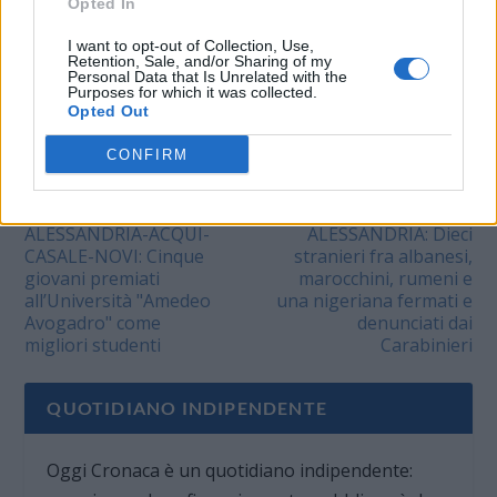
Opted In
violenza e minaccia a
Pubblico…
I want to opt-out of Collection, Use,
Retention, Sale, and/or Sharing of my
VALUTARE:
Personal Data that Is Unrelated with the
Purposes for which it was collected.
Opted Out
CONFIRM
PRECEDENTE
PROSSIMO
ALESSANDRIA-ACQUI-
ALESSANDRIA: Dieci
CASALE-NOVI: Cinque
stranieri fra albanesi,
giovani premiati
marocchini, rumeni e
all’Università "Amedeo
una nigeriana fermati e
Avogadro" come
denunciati dai
migliori studenti
Carabinieri
QUOTIDIANO INDIPENDENTE
Oggi Cronaca è un quotidiano indipendente: