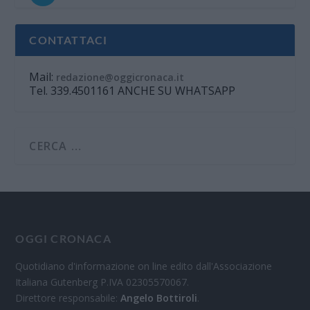
CONTATTACI
Mail:
redazione@oggicronaca.it
Tel. 339.4501161 ANCHE SU WHATSAPP
OGGI CRONACA
Quotidiano d'informazione on line edito dall'Associazione
Italiana Gutenberg P.IVA 02305570067.
Direttore responsabile:
Angelo Bottiroli
.