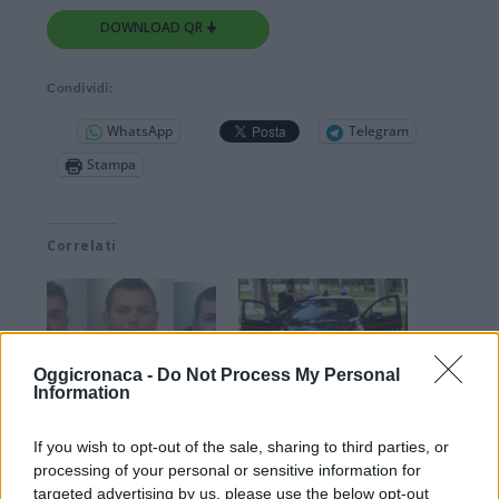
DOWNLOAD QR 🠋
Condividi:
WhatsApp
Telegram
Stampa
Correlati
Oggicronaca -
Do Not Process My Personal
ACQUI TERME: I
L’attività dei
Information
carabinieri arrestano
Carabinieri a Spigno,
due italiani e un
Acqui terme e Ovada
If you wish to opt-out of the sale, sharing to third parties, or
rumeno che tentano di
1 Ottobre 2017
processing of your personal or sensitive information for
rubare un camion
In "Novi-Acqui-Ovada"
targeted advertising by us, please use the below opt-out