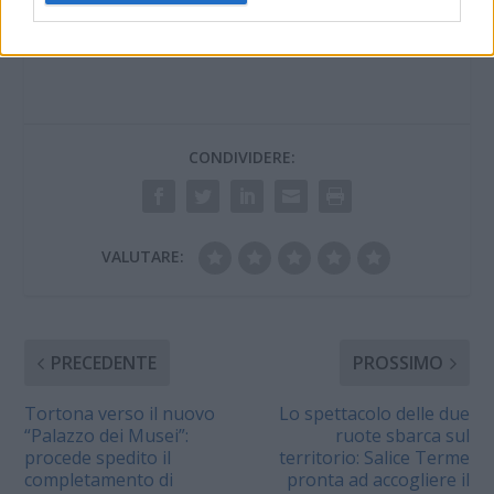
CONDIVIDERE:
VALUTARE:
PRECEDENTE
PROSSIMO
Tortona verso il nuovo
Lo spettacolo delle due
“Palazzo dei Musei”:
ruote sbarca sul
procede spedito il
territorio: Salice Terme
completamento di
pronta ad accogliere il