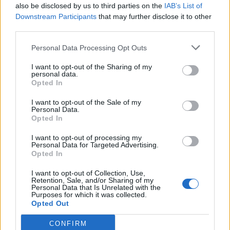
also be disclosed by us to third parties on the
IAB’s List of
Downstream Participants
that may further disclose it to other
third parties.
Donna investita ad
A Silvano d’Orba
Personal Data Processing Opt Outs
Acqui Terme, è grave
donna di 55 anni
in ospedale
investita da un’auto, è
I want to opt-out of the Sharing of my
grave
10 Luglio 2018
personal data.
Opted In
In "Novi-Acqui-Ovada"
1 Gennaio 2018
In "Novi-Acqui-Ovada"
I want to opt-out of the Sale of my
Personal Data.
Opted In
I want to opt-out of processing my
Personal Data for Targeted Advertising.
Opted In
Doppio incidente
stradale: a Tortona
I want to opt-out of Collection, Use,
grave un uomo
Retention, Sale, and/or Sharing of my
Personal Data that Is Unrelated with the
travolto sulle strisce, a
Purposes for which it was collected.
Paderna auto ribaltata
Opted Out
1 Febbraio 2023
CONFIRM
In "Prima Pagina (AL)"