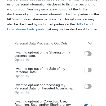
trasversale, intrecciando rock, folk, canzone
us or personal information disclosed to third parties prior to
d’autore, teatro, cinema, letteratura e
your opt-out. You may separately opt-out of the further
disclosure of your personal information by third parties on the
umorismo, dando vita a formule di “live
IAB’s list of downstream participants. This information may
journalism” e dando continuità al percorso
also be disclosed by us to third parties on the
IAB’s List of
iniziato ad aprile.
Downstream Participants
that may further disclose it to other
third parties.
Il direttore artistico Enrico Deregibus illustra la
Personal Data Processing Opt Outs
filosofia alla base del progetto:
I want to opt-out of the Sharing of my
personal data.
“L’obiettivo di Monferr’Autore è quello di
Opted In
creare un dialogo tra la bellezza e varietà
I want to opt-out of the Sale of my
del paesaggio e lo spessore e varietà dei
Personal Data.
Opted In
contenuti”.
I want to opt-out of processing my
Personal Data for Targeted Advertising.
Una formula pensata appositamente per
Opted In
valorizzare il territorio:
I want to opt-out of Collection, Use,
Retention, Sale, and/or Sharing of my