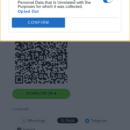
“Un festival lungo e diffuso che vuole
Personal Data that Is Unrelated with the
Purposes for which it was collected.
trasformare piazze e luoghi storici in spazi
Opted Out
di condivisione e crescita culturale”.
CONFIRM
DOWNLOAD QR 🠋
Condividi:
WhatsApp
Telegram
Stampa