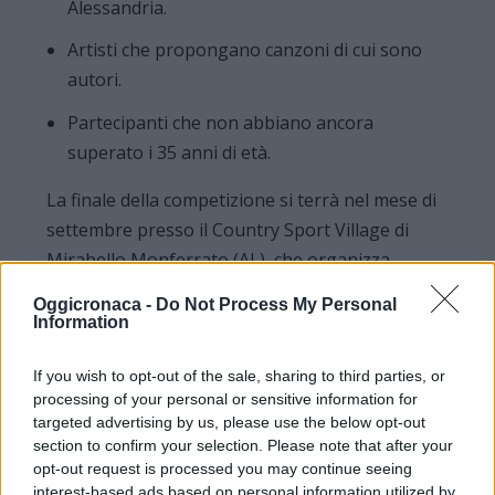
Alessandria.
Artisti che propongano canzoni di cui sono
autori.
Partecipanti che non abbiano ancora
superato i 35 anni di età.
La finale della competizione si terrà nel mese di
settembre presso il Country Sport Village di
Mirabello Monferrato (AL), che organizza
l’iniziativa in stretta collaborazione con
Oggicronaca -
Do Not Process My Personal
RadioGold. I dettagli e la scheda di iscrizione
Information
sono consultabili sul sito
If you wish to opt-out of the sale, sharing to third parties, or
www.countrysportvillage-mirabello.it
.
processing of your personal or sensitive information for
targeted advertising by us, please use the below opt-out
La visione del direttore artistico
section to confirm your selection. Please note that after your
opt-out request is processed you may continue seeing
Il festival si propone come una manifestazione
interest-based ads based on personal information utilized by