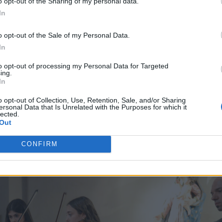
o opt-out of the Sharing of my personal data.
sociazione.
In
e hanno guidato i ragazzi in questo percorso musicale. Ai
o opt-out of the Sale of my Personal Data.
esenti e preziose nell’organizzazione e nei preparativi.
In
to opt-out of processing my Personal Data for Targeted
a al prossimo evento di domenica 24 maggio. Sarà una
ing.
In
glie per riscoprire il valore del confronto amichevole tra i
o opt-out of Collection, Use, Retention, Sale, and/or Sharing
ersonal Data that Is Unrelated with the Purposes for which it
lected.
Out
cizia e giochi in libertà”
,
un invito a stare insieme e
po.
CONFIRM