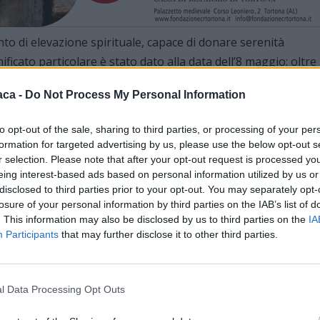
o di elevazione spirituale, capace di donare serenità
ificato particolare è stato dato alla data dell’8 maggio: oltre
anonizzazione di Don Orione (16 maggio), si è celebrato il
aca -
Do Not Process My Personal Information
 Leone. Seguendo l’esempio del fondatore, il concerto è
nnovando quel legame di devozione e amore che il Santo di
to opt-out of the sale, sharing to third parties, or processing of your per
formation for targeted advertising by us, please use the below opt-out s
r selection. Please note that after your opt-out request is processed y
eing interest-based ads based on personal information utilized by us or
orazione con il Liceo Musicale “Umberto Eco” di Alessandria
disclosed to third parties prior to your opt-out. You may separately opt-
 e cantanti di esibirsi con passione. L’Associazione
losure of your personal information by third parties on the IAB’s list of
alenti l’opportunità di esibirsi dinanzi a una platea così
. This information may also be disclosed by us to third parties on the
IA
no in un periodo dell’anno scolastico particolarmente
Participants
that may further disclose it to other third parties.
ingraziamento va a tutti coloro che hanno reso
l Data Processing Opt Outs
essionalità e la collaborazione con cui affianca e supporta