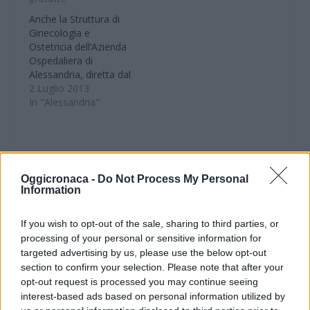
Anche la Struttura di
Ginecologia e
Ostetricia dell’Azienda
Ospedaliera di
Alessandria, diretta dal
Dr. Enrico Rovetta
2 Luglio 2013
aderisce all’iniziativa
In "Alessandria"
Word Women Perineal
Care intitolata “Il
perineo:
prevenzione/educazion
e e cura”, promossa
Oggicronaca -
Do Not Process My Personal
dall’Associazione
Information
Italiana di Urologia
CONDIVIDERE:
Ginecologia del
If you wish to opt-out of the sale, sharing to third parties, or
Pavimento Pelvico. Si
processing of your personal or sensitive information for
tratta di un altro
targeted advertising by us, please use the below opt-out
importante
section to confirm your selection. Please note that after your
appuntamento di
VALUTARE:
prevenzione rivolta alla
opt-out request is processed you may continue seeing
salute della…
interest-based ads based on personal information utilized by