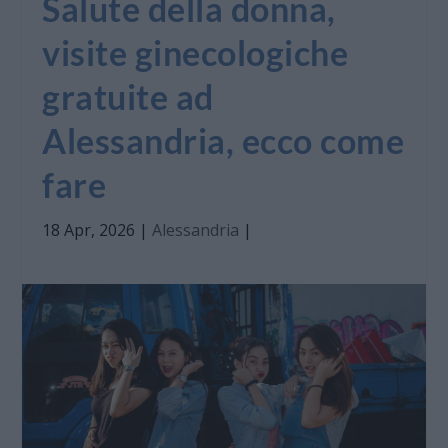
Salute della donna,
visite ginecologiche
gratuite ad
Alessandria, ecco come
fare
18 Apr, 2026
|
Alessandria
|