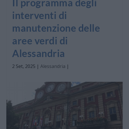
Il programma degli
interventi di
manutenzione delle
aree verdi di
Alessandria
2 Set, 2025
|
Alessandria
|