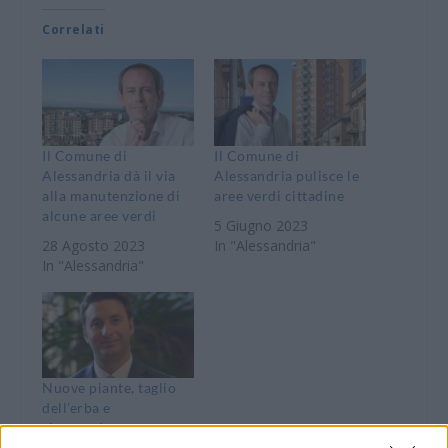
Correlati
Il Comune di
Il Comune di
Alessandria dà il via
Alessandria pulisce le
alla manutenzione di
aree verdi cittadine
alcune aree verdi
5 Giugno 2023
28 Agosto 2023
In "Alessandria"
In "Alessandria"
Nuove piante, taglio
dell’erba e
sistemazione aree
gioco a Casale