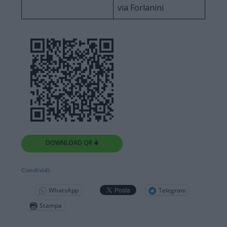
via Forlanini
DOWNLOAD QR 🠋
Condividi:
WhatsApp
Telegram
Stampa