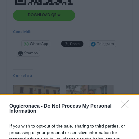
DOWNLOAD QR 🠋
Condividi:
WhatsApp
Telegram
Stampa
Correlati
Oggicronaca -
Do Not Process My Personal
Information
San Bartolomeo al
San Bartolomeo, Il
Mare, Marco Marino
sindaco traccia un
If you wish to opt-out of the sale, sharing to third parties, or
nuovo assessore con
bilancio degli
processing of your personal or sensitive information for
deleghe a Frazioni,
interventi eseguiti e