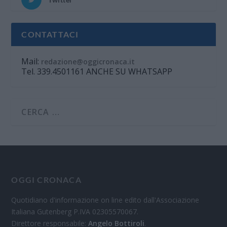
CONTATTACI
Mail:
redazione@oggicronaca.it
Tel. 339.4501161 ANCHE SU WHATSAPP
OGGI CRONACA
Quotidiano d'informazione on line edito dall'Associazione
Italiana Gutenberg P.IVA 02305570067.
Direttore responsabile:
Angelo Bottiroli
.