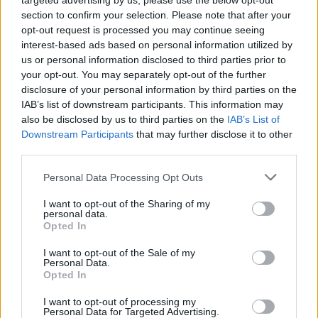
targeted advertising by us, please use the below opt-out
Viabilità, Sottoservizi
quelli previsti nel
e Manutenzioni
nuovo anno
section to confirm your selection. Please note that after your
opt-out request is processed you may continue seeing
30 Gennaio 2026
30 Dicembre 2025
interest-based ads based on personal information utilized by
In "San Bartolomeo al
In "San Bartolomeo al
us or personal information disclosed to third parties prior to
mare"
mare"
your opt-out. You may separately opt-out of the further
disclosure of your personal information by third parties on the
IAB’s list of downstream participants. This information may
also be disclosed by us to third parties on the
IAB’s List of
Downstream Participants
that may further disclose it to other
third parties.
Conclusi i lavori di
manutenzione al
Personal Data Processing Opt Outs
lungomare di San
Bartolomeo
I want to opt-out of the Sharing of my
personal data.
20 Febbraio 2017
Opted In
In "San Bartolomeo al
mare"
I want to opt-out of the Sale of my
Personal Data.
Opted In
I want to opt-out of processing my
Personal Data for Targeted Advertising.