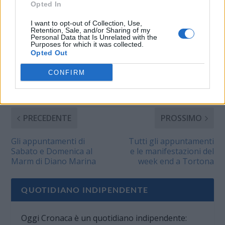
Opted In
I want to opt-out of Collection, Use,
CONDIVIDERE:
Retention, Sale, and/or Sharing of my
Personal Data that Is Unrelated with the
Purposes for which it was collected.
Opted Out
VALUTARE:
CONFIRM
PRECEDENTE
PROSSIMO
Gli appuntamenti di
Tutti gli appuntamenti
Sabato e Domenica al
e le manifestazioni del
Marm di Diano Marina
week end a Tortona
QUOTIDIANO INDIPENDENTE
Oggi Cronaca è un quotidiano indipendente: