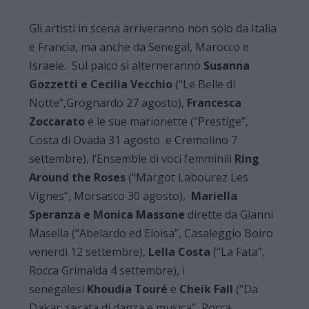
Gli artisti in scena arriveranno non solo da Italia
e Francia, ma anche da Senegal, Marocco e
Israele. Sul palco si alterneranno
Susanna
Gozzetti e Cecilia Vecchio
(“Le Belle di
Notte”,Grognardo 27 agosto),
Francesca
Zoccarato
e le sue marionette (“Prestige”,
Costa di Ovada 31 agosto e Cremolino 7
settembre), l’Ensemble di voci femminili
Ring
Around the Roses
(“Margot Labourez Les
Vignes”, Morsasco 30 agosto),
Mariella
Speranza e Monica Massone
dirette da Gianni
Masella (“Abelardo ed Eloisa”, Casaleggio Boiro
venerdì 12 settembre),
Lella Costa
(“La Fata”,
Rocca Grimalda 4 settembre), i
senegalesi
Khoudia Touré
e
Cheik Fall
(“Da
Dakar: serata di danza e musica”, Rocca