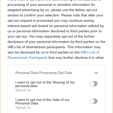
Monferrato sarà coinvolta in un lavoro di ricerca
processing of your personal or sensitive information for
e spettacolo dedicato al territorio:
“Tre paesi si
targeted advertising by us, please use the below opt-out
section to confirm your selection. Please note that after your
raccontano”
a cura di Monica Massone. Si torna
opt-out request is processed you may continue seeing
in Francia per il finale di mercoledì 8 ottobre a
interest-based ads based on personal information utilized by
Novi Ligure con
“Édith
et moi”
, che l’artista
us or personal information disclosed to third parties prior to
israeliana
Yael Rasooly
ha dedicato al ricordo
your opt-out. You may separately opt-out of the further
disclosure of your personal information by third parties on the
della grande Édith Piaf.
IAB’s list of downstream participants. This information may
also be disclosed by us to third parties on the
IAB’s List of
L’Altro Monferrato è promosso da AgriTeatro, con il
Downstream Participants
that may further disclose it to other
patrocinio di Regione Piemonte e Provincia di
third parties.
Alessandria, e con il sostegno di Fondazione CRT,
Personal Data Processing Opt Outs
Fondazione Cassa di Risparmio di Alessandria, con
I want to opt-out of the Sharing of my
il contributo/patrocinio di: Comune di Carpeneto,
personal data.
Comune di Cassinelle, Proloco di Cassinelle,
Opted In
Comune di Cremolino, Comune di Grognardo,
I want to opt-out of the Sale of my
Personal Data.
Comune di Molare, Comune di Morsasco, Comune
Opted In
di Ovada, Comune di Tagliolo Monferrato, e dal