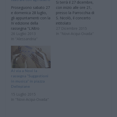
Si terrà il 27 dicembre,
Proseguono sabato 27
con inizio alle ore 21,
e domenica 28 luglio,
presso la Parrocchia di
gli appuntamenti con la
S. Nicolò, il concerto
IV edizione della
intitolato
rassegna “L’Altro
“Magicamente Natale”
27 Dicembre 2015
Monferrato, percorsi
26 Luglio 2013
della Banda Musicale
In "Novi-Acqui-Ovada"
d’arte e teatro fra
In "Alessandria"
di Pozzolo, diretta dal
borghi e castelli”. Dopo
Maestro Pietro
il suggestivo e
Palenzona. Verranno
apprezzatissimo “Il
suonati alcuni brani del
Mistero dei Tarocchi”
suo vastissimo
del Teatro della Tosse,
repertorio fra cui la
sbarca alla Cittadella di
colonna sonora del
Al via a Novi la
Alessandria sabato,
film “La Maschera di
rassegna “Suggestioni
alle ore 21, una novità:
Zorro”,…
in musica” in piazza
“Bacco…
Dellepiane
15 Luglio 2015
In "Novi-Acqui-Ovada"