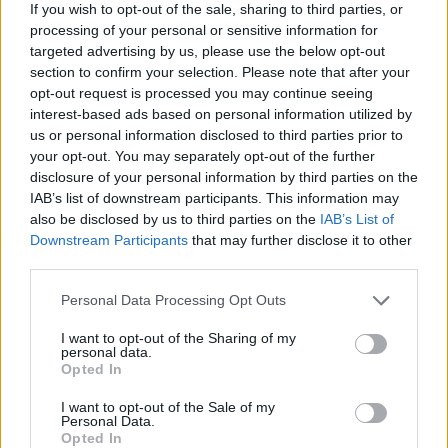
If you wish to opt-out of the sale, sharing to third parties, or
TRA PIANTE RARE E CURIOSITÀ BOTANICHE
.
processing of your personal or sensitive information for
targeted advertising by us, please use the below opt-out
Tra le rarità, la
Fritillaria montana
, detta anche
section to confirm your selection. Please note that after your
meleagride minore, un fiore discreto e
opt-out request is processed you may continue seeing
affascinante, diventato simbolo stesso del
interest-based ads based on personal information utilized by
giardino, che dal 2025 ha anche un
nuovo logo
,
us or personal information disclosed to third parties prior to
your opt-out. You may separately opt-out of the further
frutto di un attento lavoro di ricerca e
disclosure of your personal information by third parties on the
progettazione grafica, pensato per racchiudere
IAB’s list of downstream participants. This information may
e valorizzare gli elementi più rappresentativi del
also be disclosed by us to third parties on the
IAB’s List of
Downstream Participants
that may further disclose it to other
parco: l’acqua dello stagno, la delicata fritillaria,
third parties.
la farfalla erebia e le caratteristiche foglie di
faggio. Tra le altre curiosità botaniche, due
Personal Data Processing Opt Outs
esemplari spettacolari:
Araucaria araucana
,
I want to opt-out of the Sharing of my
conifera nota anche come “pino del Cile”, dal
personal data.
Opted In
portamento scultoreo e preistorico; e
Nothofagus pumilio
, un faggio australe
che
I want to opt-out of the Sale of my
Personal Data.
racconta, con le sue foglie caduche, le storie dei
Opted In