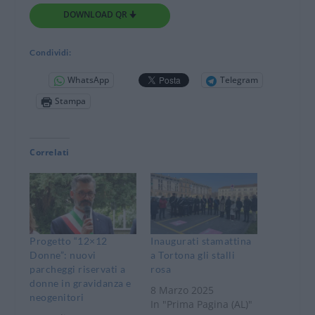
DOWNLOAD QR 🠋
Condividi:
WhatsApp
Telegram
Stampa
Correlati
Progetto “12×12
Inaugurati stamattina
Donne”: nuovi
a Tortona gli stalli
parcheggi riservati a
rosa
donne in gravidanza e
8 Marzo 2025
neogenitori
In "Prima Pagina (AL)"