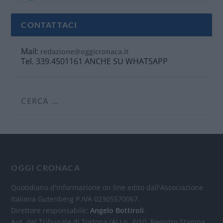
CONTATTACI
Mail:
redazione@oggicronaca.it
Tel. 339.4501161 ANCHE SU WHATSAPP
OGGI CRONACA
Quotidiano d'informazione on line edito dall'Associazione
Italiana Gutenberg P.IVA 02305570067.
Direttore responsabile:
Angelo Bottiroli
.
Aut. del Tribunale di Tortona (AL) n. 4/10, Registro Stampa