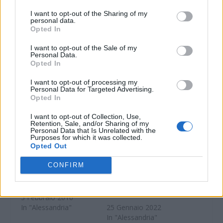
I want to opt-out of the Sharing of my
Condividi:
personal data.
Opted In
WhatsApp
Telegram
I want to opt-out of the Sale of my
Stampa
Personal Data.
Opted In
I want to opt-out of processing my
Personal Data for Targeted Advertising.
Correlati
Opted In
I want to opt-out of Collection, Use,
Retention, Sale, and/or Sharing of my
Personal Data that Is Unrelated with the
Purposes for which it was collected.
Opted Out
Ad Alessandria si
Per il Giorno della
presenta un libro per
Memoria il libro che
CONFIRM
il Giorno della
ricorda il partigiano
Memoria
deportato Armando
Ferrara
3 Febbraio 2016
In "Alessandria"
25 Gennaio 2022
In "Alessandria"