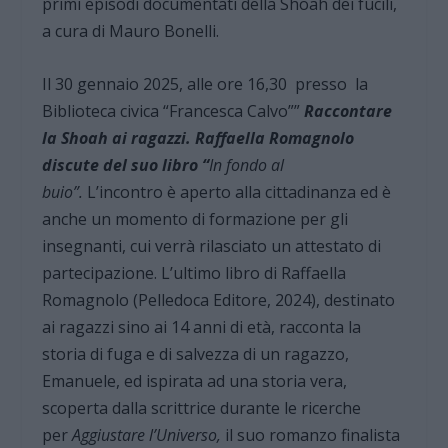
primi episodi documentati della Shoah dei fucili,
a cura di Mauro Bonelli.
Il 30 gennaio 2025, alle ore 16,30 presso la
Biblioteca civica “Francesca Calvo””
Raccontare
la Shoah ai ragazzi. Raffaella Romagnolo
discute del suo libro “
In fondo al
buio”.
L’incontro è aperto alla cittadinanza ed è
anche un momento di formazione per gli
insegnanti, cui verrà rilasciato un attestato di
partecipazione. L’ultimo libro di Raffaella
Romagnolo (Pelledoca Editore, 2024), destinato
ai ragazzi sino ai 14 anni di età, racconta la
storia di fuga e di salvezza di un ragazzo,
Emanuele, ed ispirata ad una storia vera,
scoperta dalla scrittrice durante le ricerche
per
Aggiustare l’Universo,
il suo romanzo finalista