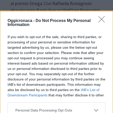
al premio Strega. Con Raffaella Romagnolo
discuteranno Paolo Ferrari (SidiDast Piemonte),
Lia Giachero (rivista “Oltre”), Maria Maddalena
Oggicronaca -
Do Not Process My Personal
Lombardi (ITIS “Ciampini – Boccardo”, Novi
Information
Ligure), Federica Roncati (Isral). Evento in
If you wish to opt-out of the sale, sharing to third parties, or
collaborazione tra Isral e Biblioteca Civica
processing of your personal or sensitive information for
“F.Calvo”.
targeted advertising by us, please use the below opt-out
section to confirm your selection. Please note that after your
opt-out request is processed you may continue seeing
interest-based ads based on personal information utilized by
us or personal information disclosed to third parties prior to
your opt-out. You may separately opt-out of the further
disclosure of your personal information by third parties on the
IAB’s list of downstream participants. This information may
also be disclosed by us to third parties on the
IAB’s List of
Downstream Participants
that may further disclose it to other
third parties.
DOWNLOAD QR 🠋
Personal Data Processing Opt Outs