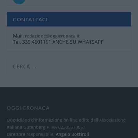
CONTATTACI
Mail:
redazione@oggicronaca.it
Tel. 339.4501161 ANCHE SU WHATSAPP
OGGI CRONACA
Quotidiano d'informazione on line edito dall'Associazione
Italiana Gutenberg P.IVA 02305570067.
Direttore responsabile:
Angelo Bottiroli
.