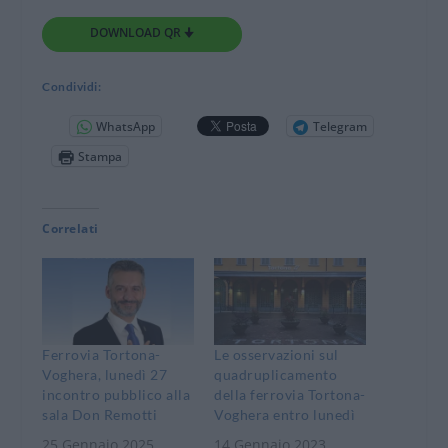
DOWNLOAD QR 🠋
Condividi:
WhatsApp
Telegram
Stampa
Correlati
Ferrovia Tortona-
Le osservazioni sul
Voghera, lunedì 27
quadruplicamento
incontro pubblico alla
della ferrovia Tortona-
sala Don Remotti
Voghera entro lunedì
25 Gennaio 2025
14 Gennaio 2023