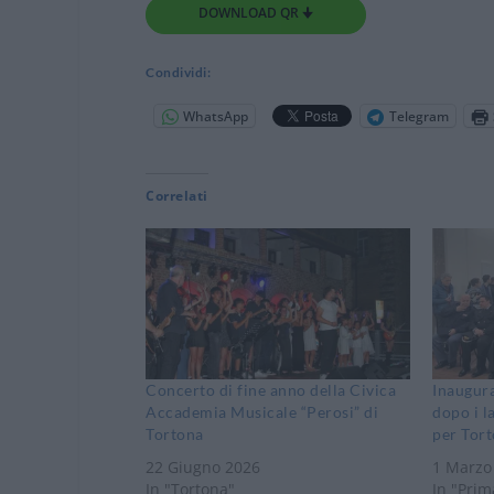
DOWNLOAD QR 🠋
Condividi:
WhatsApp
Telegram
Correlati
Concerto di fine anno della Civica
Inaugur
Accademia Musicale “Perosi” di
dopo i l
Tortona
per Tor
22 Giugno 2026
1 Marzo
In "Tortona"
In "Prim