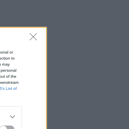
sonal or
ection to
ou may
 personal
out of the
 downstream
B’s List of