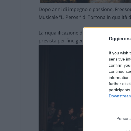
Dopo anni di impegno e passione, Freesoun
Musicale “L. Perosi” di Tortona in qualità
La riqualificazione dei locali presso al sed
Oggicron
prevista per fine gennaio.
If you wish 
sensitive in
confirm you
continue se
information 
further disc
participants
Downstream 
Persona