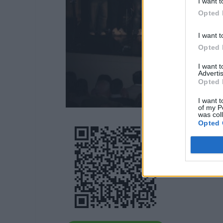
I want t
Opted 
I want t
Opted 
I want 
Advertis
Opted 
I want t
of my P
was col
Opted 