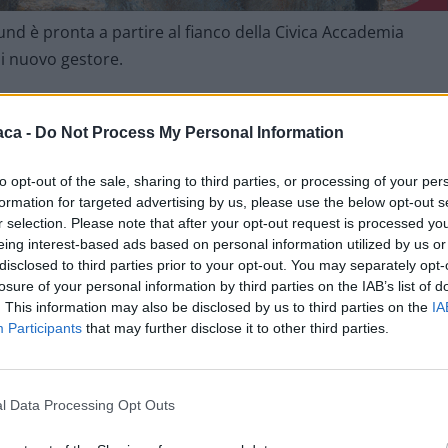
d è pronta a partire al fianco della Civica Accademia
 di nuovo gestore.
e in via Pernigotti 12 è quasi terminata e l’inaugurazione è
aca -
Do Not Process My Personal Information
to opt-out of the sale, sharing to third parties, or processing of your per
formation for targeted advertising by us, please use the below opt-out s
r selection. Please note that after your opt-out request is processed y
eing interest-based ads based on personal information utilized by us or
disclosed to third parties prior to your opt-out. You may separately opt-
losure of your personal information by third parties on the IAB’s list of
. This information may also be disclosed by us to third parties on the
IA
Participants
that may further disclose it to other third parties.
l Data Processing Opt Outs