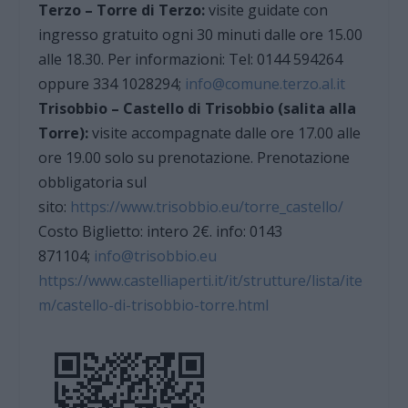
Terzo – Torre di Terzo:
visite guidate con
ingresso gratuito ogni 30 minuti dalle ore 15.00
alle 18.30. Per informazioni: Tel: 0144 594264
oppure 334 1028294;
info@comune.terzo.al.it
Trisobbio – Castello di Trisobbio (salita alla
Torre):
visite accompagnate dalle ore 17.00 alle
ore 19.00 solo su prenotazione. Prenotazione
obbligatoria sul
sito:
https://www.trisobbio.eu/torre_castello/
Costo Biglietto: intero 2€. info: 0143
871104;
info@trisobbio.eu
https://www.castelliaperti.it/it/strutture/lista/ite
m/castello-di-trisobbio-torre.html