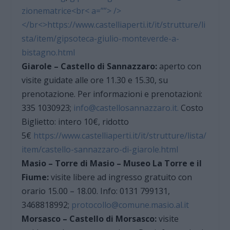
zionematrice<br< a=””> />
</br<>
https://www.castelliaperti.it/it/strutture/li
sta/item/gipsoteca-giulio-monteverde-a-
bistagno.html
Giarole – Castello di Sannazzaro:
aperto con
visite guidate alle ore 11.30 e 15.30, su
prenotazione. Per informazioni e prenotazioni:
335 1030923;
info@castellosannazzaro.it.
Costo
Biglietto: intero 10€, ridotto
5€
https://www.castelliaperti.it/it/strutture/lista/
item/castello-sannazzaro-di-giarole.html
Masio – Torre di Masio – Museo La Torre e il
Fiume:
visite libere ad ingresso gratuito con
orario 15.00 – 18.00. Info: 0131 799131,
3468818992;
protocollo@comune.masio.al.it
Morsasco – Castello di Morsasco:
visite