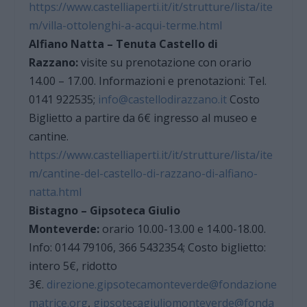
https://www.castelliaperti.it/it/strutture/lista/ite
m/villa-ottolenghi-a-acqui-terme.html
Alfiano Natta – Tenuta Castello di
Razzano:
visite su prenotazione con orario
14.00 – 17.00. Informazioni e prenotazioni: Tel.
0141 922535;
info@castellodirazzano.it
Costo
Biglietto a partire da 6€ ingresso al museo e
cantine.
https://www.castelliaperti.it/it/strutture/lista/ite
m/cantine-del-castello-di-razzano-di-alfiano-
natta.html
Bistagno – Gipsoteca Giulio
Monteverde:
orario 10.00-13.00 e 14.00-18.00.
Info: 0144 79106, 366 5432354; Costo biglietto:
intero 5€, ridotto
3€.
direzione.gipsotecamonteverde@fondazione
matrice.org
,
gipsotecagiuliomonteverde@fonda