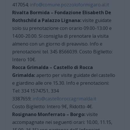
417054;
info@comune.pozzoloformigaro.al.it
Rivalta Bormida – Fondazione Elisabeth De
Rothschild a Palazzo Lignana:
visite guidate
solo su prenotazione con orario 09.00-13.00 e
14.00-20.00. Si consiglia di prenotare la visita
almeno con un giorno di preavviso. Info e
prenotazioni: tel. 345 8566039. Costo Biglietto:
Intero 10€.
Rocca Grimalda – Castello di Rocca
Grimalda:
aperto per visite guidate del castello
e giardino alle ore 15.30. Info e prenotazioni:
Tel: 334 1574751, 334
3387659;
info@castelloroccagrimalda.it
Costo Biglietto: Intero 9€, Ridotto 4€.
Rosignano Monferrato – Borgo:
visite
accompagnate nei seguenti orari: 10.00, 11.15,
15.00, 16.15) con partenza dall’ Infopoint.