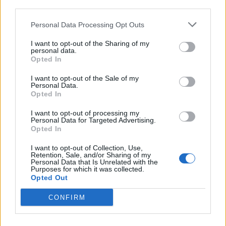
third parties.
Castelli Aperti 2024:
Castelli Aperti 2024:
tutti gli appuntamenti
gli appuntamenti di
Personal Data Processing Opt Outs
di domenica 18 agosto
domenica 8 settembre
I want to opt-out of the Sharing of my
16 Agosto 2024
6 Settembre 2024
personal data.
In "Dove Andare"
In "Dove Andare"
Opted In
I want to opt-out of the Sale of my
Personal Data.
Opted In
I want to opt-out of processing my
Castelli Aperti 2024:
Personal Data for Targeted Advertising.
tutti gli appuntamenti
Opted In
di domenica 20
ottobre
I want to opt-out of Collection, Use,
Retention, Sale, and/or Sharing of my
17 Ottobre 2024
Personal Data that Is Unrelated with the
Purposes for which it was collected.
In "Dove Andare"
Opted Out
CONFIRM