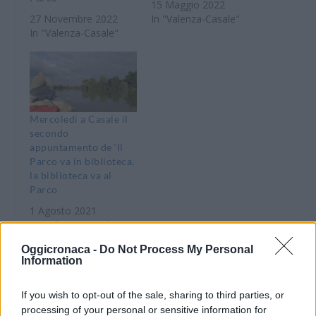
15 Maggio 2022
27 Novembre 2022
In "Valenza-Casale"
In "Valenza-Casale"
Mercoledì a Casale il
secondo
appuntamento de ‘Il
Parco va in biblioteca,
la biblioteca va al
Parco
1 Agosto 2021
In "Valenza-Casale"
Oggicronaca -
Do Not Process My Personal
Information
If you wish to opt-out of the sale, sharing to third parties, or
processing of your personal or sensitive information for