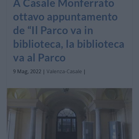
A Casale Monferrato
ottavo appuntamento
de “Il Parco va in
biblioteca, la biblioteca
va al Parco
9 Mag, 2022
|
Valenza-Casale
|