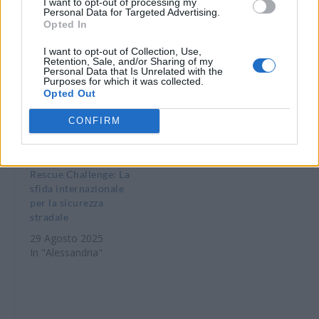
I want to opt-out of processing my
il ponte Tiziano di
compleanno
Personal Data for Targeted Advertising.
Alessandria
Opted In
1 Maggio 2022
26 Luglio 2021
In "Alessandria"
I want to opt-out of Collection, Use,
In "Alessandria"
Retention, Sale, and/or Sharing of my
Personal Data that Is Unrelated with the
Purposes for which it was collected.
Opted Out
CONFIRM
Vigili del Fuoco di
Alessandria al World
Rescue Challenge: La
sfida internazionale
per la sicurezza
stradale
29 Agosto 2025
In "Alessandria"