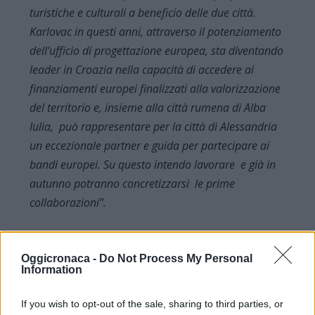
turistiche e culturali a beneficio delle due città.
Karlovac in questi anni, attraverso il potenziamento
dell’ufficio di progettazione europea, sta diventando
leader in Croazia nella capacità di accedere ai
finanziamenti europei finalizzati alla valorizzazione
del territorio e, insieme alla città rumena di Alba
Iulia, può rappresentare per la città di Alessandria
un eccezionale partner e guida per partecipare ai
bandi europei. Su questo intendo lavorare e già in
autunno potranno concretizzarsi le prime
collaborazioni”.
Oggicronaca -
Do Not Process My Personal
Information
If you wish to opt-out of the sale, sharing to third parties, or