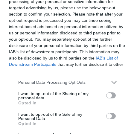
processing of your personal or sensitive information for
targeted advertising by us, please use the below opt-out
section to confirm your selection. Please note that after your
opt-out request is processed you may continue seeing
interest-based ads based on personal information utilized by
DOWNLOAD QR 🠋
us or personal information disclosed to third parties prior to
your opt-out. You may separately opt-out of the further
disclosure of your personal information by third parties on the
Condividi:
IAB’s list of downstream participants. This information may
WhatsApp
Telegram
also be disclosed by us to third parties on the
IAB’s List of
Downstream Participants
that may further disclose it to other
Stampa
third parties.
Personal Data Processing Opt Outs
Correlati
I want to opt-out of the Sharing of my
personal data.
Opted In
I want to opt-out of the Sale of my
Personal Data.
Opted In
Intitolato alla città
Martedì Alessandria
gemellata di Karlovac
festeggia il suo