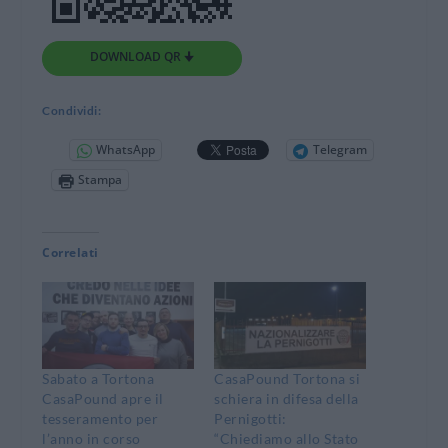
DOWNLOAD QR 🠋
Condividi:
WhatsApp
Telegram
Stampa
Correlati
Sabato a Tortona
CasaPound Tortona si
CasaPound apre il
schiera in difesa della
tesseramento per
Pernigotti:
l’anno in corso
“Chiediamo allo Stato