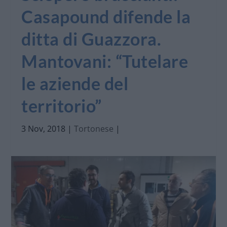
Casapound difende la
ditta di Guazzora.
Mantovani: “Tutelare
le aziende del
territorio”
3 Nov, 2018
|
Tortonese
|