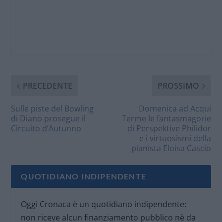
PRECEDENTE
PROSSIMO
Sulle piste del Bowling
Domenica ad Acqui
di Diano prosegue il
Terme le fantasmagorie
Circuito d’Autunno
di Perspektive Philidor
e i virtuosismi della
pianista Eloisa Cascio
QUOTIDIANO INDIPENDENTE
Oggi Cronaca è un quotidiano indipendente:
non riceve alcun finanziamento pubblico nè da