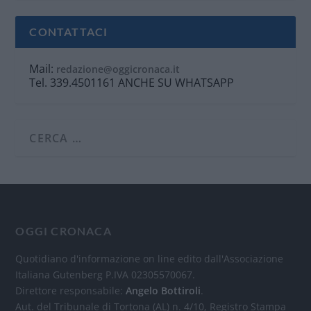
CONTATTACI
Mail:
redazione@oggicronaca.it
Tel. 339.4501161 ANCHE SU WHATSAPP
OGGI CRONACA
Quotidiano d'informazione on line edito dall'Associazione
Italiana Gutenberg P.IVA 02305570067.
Direttore responsabile:
Angelo Bottiroli
.
Aut. del Tribunale di Tortona (AL) n. 4/10, Registro Stampa