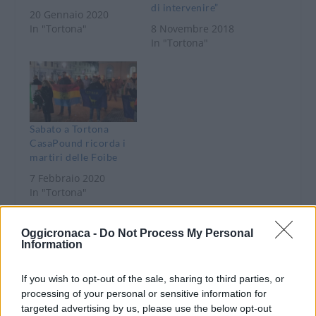
di intervenire”
20 Gennaio 2020
In "Tortona"
8 Novembre 2018
In "Tortona"
Sabato a Tortona
CasaPound ricorda i
martiri delle Foibe
7 Febbraio 2020
In "Tortona"
Oggicronaca -
Do Not Process My Personal
Information
If you wish to opt-out of the sale, sharing to third parties, or
processing of your personal or sensitive information for
CONDIVIDERE:
targeted advertising by us, please use the below opt-out