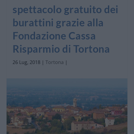
spettacolo gratuito dei
burattini grazie alla
Fondazione Cassa
Risparmio di Tortona
26 Lug, 2018
|
Tortona
|