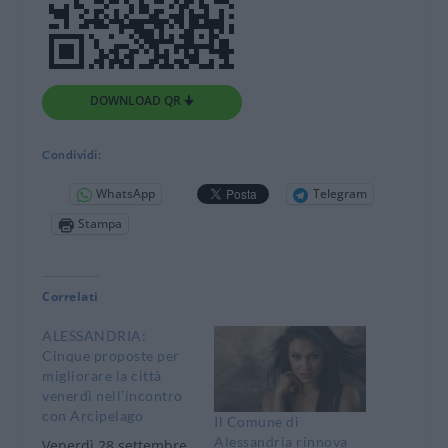
DOWNLOAD QR 🠋
Condividi:
WhatsApp
Telegram
Stampa
Correlati
ALESSANDRIA:
Cinque proposte per
migliorare la città
venerdì nell’incontro
con Arcipelago
Il Comune di
Alessandria rinnova
Venerdì 28 settembre,