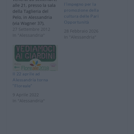
l’impegno per la
alle 21, presso la sala
promozione della
della Taglieria del
cultura delle Pari
Pelo, in Alessandria
Opportunità
(via Wagner 37),
l'Associazione politico
27 Settembre 2012
28 Febbraio 2026
culturale Arcipelago
In "Alessandria"
In "Alessandria"
organizza l'iniziativa
pubblica dal titolo
“Alessandria...Batti
5!”. Nel corso
dell'evento saranno
analizzati e
Il 22 aprile ad
approfonditi cinque
Alessandria torna
grandi “punti” che
“Floreale”
Arcipelago considera
9 Aprile 2022
centrali per la crescita
In "Alessandria"
e lo sviluppo della
città…