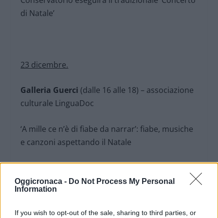
Conservatorio eseguirà il tradizionale ‘Concerto
di Natale’
23 dicembre.
Galleria Guerci
(dalle 16 alle 18) – associazione
culturale LinguaDoc
‘A mille ce n’è di fiabe da narrar’: fiabe, musiche
e canzoni aspettando il Natale
Oggicronaca -
Do Not Process My Personal
Information
In piazza Marconi sarà presente il ‘Villaggio di
Babbo Natale’ con giostra per i bambini, casetta
If you wish to opt-out of the sale, sharing to third parties, or