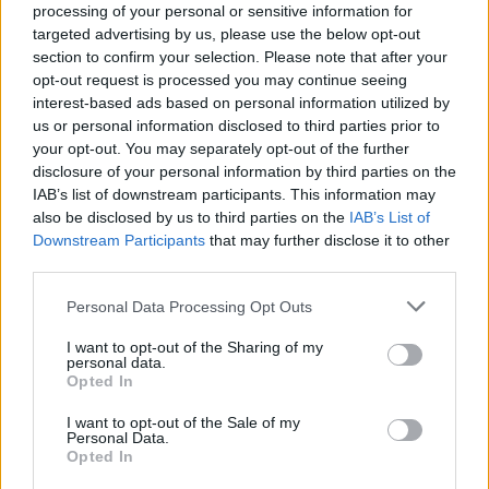
di Babbo Natale e buca per la consegna della
processing of your personal or sensitive information for
letterine.
targeted advertising by us, please use the below opt-out
section to confirm your selection. Please note that after your
opt-out request is processed you may continue seeing
Le buche per la consegna delle letterine
interest-based ads based on personal information utilized by
saranno, inoltre, presenti in piazzetta della Lega
us or personal information disclosed to third parties prior to
e in via San Lorenzo (davanti a palazzo del
your opt-out. You may separately opt-out of the further
disclosure of your personal information by third parties on the
Monferrato).
IAB’s list of downstream participants. This information may
also be disclosed by us to third parties on the
IAB’s List of
In via Dante (zona arco) saranno collocate le
Downstream Participants
that may further disclose it to other
tradizionali renne luminose.
third parties.
Personal Data Processing Opt Outs
I want to opt-out of the Sharing of my
personal data.
Saranno posizionati i seguenti alberi di Natale:
Opted In
I want to opt-out of the Sale of my
– piazza della Libertà, davanti al palazzo
Personal Data.
Opted In
comunale