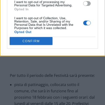
I want to opt-out of processing my
Personal Data for Targeted Advertising.
– piazza Santo Stefano
Opted In
I want to opt-out of Collection, Use,
– via Dossena (lato piazza Gobetti)
Retention, Sale, and/or Sharing of my
Personal Data that Is Unrelated with the
Purposes for which it was collected.
– corso Acqui, di fronte alla chiesa di San
Opted Out
Giovanni Evangelista
CONFIRM
– via della Libertà a Spinetta Marengo.
Per tutto il periodo delle Festività sarà presente:
pista di pattinaggio, collocata sotto il
comune, che sarà in funzione fino al
prossimo 18 febbraio con i seguenti orari: dal
lunedì al venerdì dalle 15 alle 20. Prefestivi