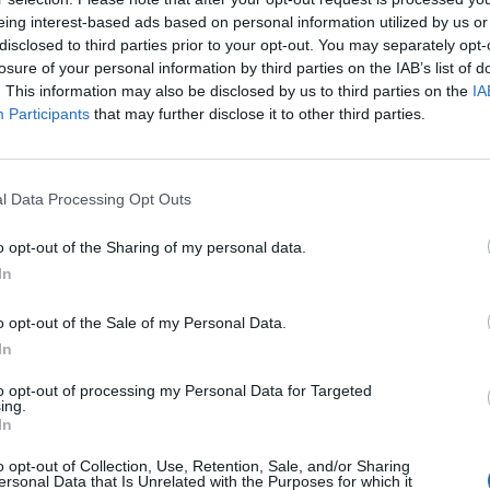
 socio sanitarie, socio assistenziali e socio educative (anni
eing interest-based ads based on personal information utilized by us or
disclosed to third parties prior to your opt-out. You may separately opt-
 che per me è grave cioé la mancanza delle autorizzazioni
losure of your personal information by third parties on the IAB’s list of
. This information may also be disclosed by us to third parties on the
IA
Participants
that may further disclose it to other third parties.
ità alla richiesta di Morreale, infatti scrivente rispondeva
torizzazioni al funzionamento di servizi comunali per
vuto le seguenti date di avvio e risultano inserite con i
l Data Processing Opt Outs
servizi autorizzati: Asilo Nido Arcobaleno anno 1979; Asilo
o opt-out of the Sharing of my personal data.
arina anno 2007 e Micronido Mary Poppins anno 2009.
In
ero che in consiglio l’Amministrazione Comunale fornisca
o opt-out of the Sale of my Personal Data.
ddittoria affermazione dell’Assessore competente nel corso
In
orso della sussistenza delle autorizzazioni necessarie al
to opt-out of processing my Personal Data for Targeted
fanzia, allora inesistenti e se verranno intraprese le
ing.
In
uenti a quanto accaduto sino ad ora.”
o opt-out of Collection, Use, Retention, Sale, and/or Sharing
ersonal Data that Is Unrelated with the Purposes for which it