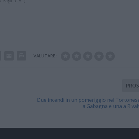
a Pagina (AL)"
VALUTARE:
PROS
Due incendi in un pomeriggio nel Tortonese
a Gabagna e una a Rivalt