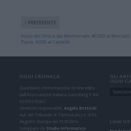
PRECEDENTE
Festa del Vino e del Monferrato 40.000 al Mercato
Pavia, 4.000 al Castello
OGGI CRONACA
GLI ART
OGNI C
Quotidiano d'informazione on line edito
dall'Associazione Italiana Gutenberg P.IVA
02305570067.
Direttore responsabile:
Angelo Bottiroli
.
Aut. del Tribunale di Tortona (AL) n. 4/10,
Registro Stampa del 31/8/2010.
LINK UT
Sviluppato da
Studio Informatico
Fondazio