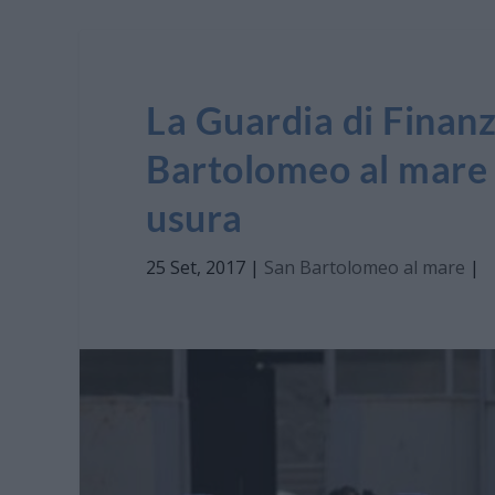
La Guardia di Finan
Bartolomeo al mare a
usura
25 Set, 2017
|
San Bartolomeo al mare
|