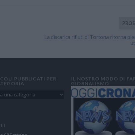
PROS
La discarica rifiuti di Tortona ritorna p
ut
ICOLI PUBBLICATI PER
IL NOSTRO MODO DI FA
ATEGORIA
GIORNALISMO
ILI
ne CRTortona