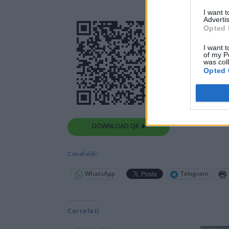
I want 
Advertis
Opted 
I want t
of my P
was col
Opted 
DOWNLOAD QR 🠋
Condividi:
WhatsApp
Telegram
Correlati