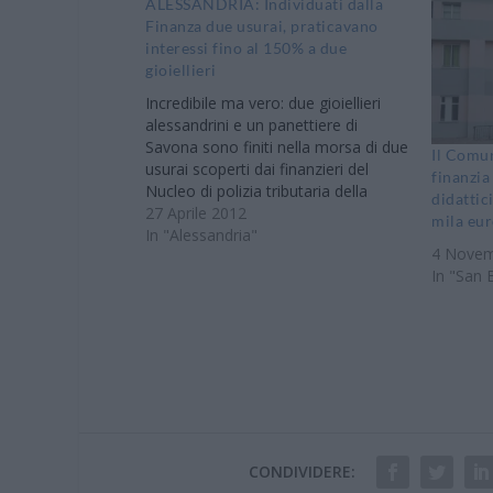
ALESSANDRIA: Individuati dalla
Finanza due usurai, praticavano
interessi fino al 150% a due
gioiellieri
Incredibile ma vero: due gioiellieri
alessandrini e un panettiere di
Savona sono finiti nella morsa di due
Il Comu
usurai scoperti dai finanzieri del
finanzia
Nucleo di polizia tributaria della
didattic
Guardia di Finanza di Alessandria,
27 Aprile 2012
mila eu
che a conclusione di una delicata
In "Alessandria"
4 Novem
attività investigativa hanno
In "San 
denunciato alla procura della
Repubblica due alessandrini per
usura…
CONDIVIDERE: