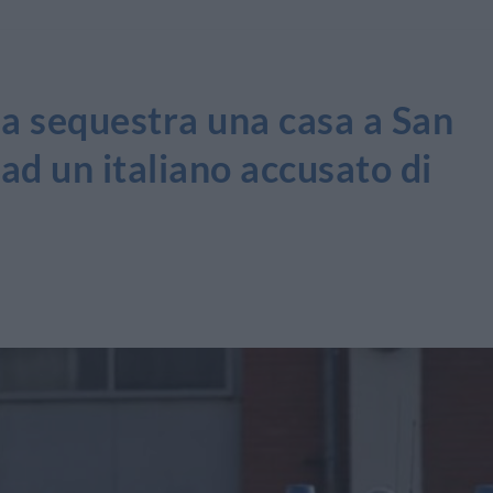
za sequestra una casa a San
d un italiano accusato di