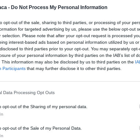
aca -
Do Not Process My Personal Information
re di oltre 200 mila euro è stata sequestrata dalla Guardia
 arrestato a maggio, in Piemonte, per usura.
to opt-out of the sale, sharing to third parties, or processing of your per
formation for targeted advertising by us, please use the below opt-out s
r selection. Please note that after your opt-out request is processed y
e gialle, l’uomo aveva prestato denaro con interessi del 10-
eing interest-based ads based on personal information utilized by us or
, da usura.
disclosed to third parties prior to your opt-out. You may separately opt-
losure of your personal information by third parties on the IAB’s list of
. This information may also be disclosed by us to third parties on the
IA
ca una ventina dai quali l’usuraio ha ricavato oltre 240 mila
Participants
that may further disclose it to other third parties.
re si è anche comperato la casa a San Bartolomeo.
l Data Processing Opt Outs
o opt-out of the Sharing of my personal data.
In
o opt-out of the Sale of my Personal Data.
In