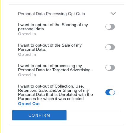
third parties.
Personal Data Processing Opt Outs
DOWNLOAD QR 🠋
I want to opt-out of the Sharing of my
personal data.
Condividi:
Opted In
WhatsApp
Telegram
I want to opt-out of the Sale of my
Personal Data.
Stampa
Opted In
I want to opt-out of processing my
Personal Data for Targeted Advertising.
Correlati
Opted In
NOVI LIGURE:
I want to opt-out of Collection, Use,
Domenica riprende la
Retention, Sale, and/or Sharing of my
Personal Data that Is Unrelated with the
stagione di “Tealtro”
Purposes for which it was collected.
Opted Out
Gli ultimi tre spettacoli
La Compagnia del
della stagione
Teatro Stabile di
CONFIRM
“Tealtro”, la rassegna
Genova per 3 giorni a
di teatro di base,
Tortona prova “Le
andranno in scena nel