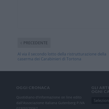
PRECEDENTE
Al via il secondo lotto della ristrutturazione della
caserma dei Carabinieri di Tortona
OGGI CRONACA
GLI ART
OGNI C
Quotidiano d'informazione on line edito
dall'Associazione Italiana Gutenberg P.IVA
02305570067.