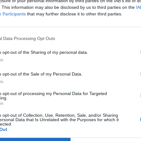
losure of your personal information by third parties on the IAB’s list of
. This information may also be disclosed by us to third parties on the
IA
Participants
that may further disclose it to other third parties.
l Data Processing Opt Outs
o opt-out of the Sharing of my personal data.
In
o opt-out of the Sale of my Personal Data.
In
to opt-out of processing my Personal Data for Targeted
ing.
In
o opt-out of Collection, Use, Retention, Sale, and/or Sharing
ersonal Data that Is Unrelated with the Purposes for which it
lected.
Out
Stampa