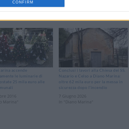
CONFIRM
arina accende
Conclusi i lavori alla Chiesa dei SS.
amente le luminarie di
Nazario e Celso a Diano Marina:
ostate 25 mila euro alle
oltre 62 mila euro per la messa in
omunali
sicurezza dopo l’incendio
bre 2016
7 Giugno 2026
no Marina"
In "Diano Marina"