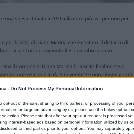
 e una spesa stimata in 150 mila euro più Iva, per non per
e per la città di Diano Marina che è costato il distacco di
’Elmo – Viale Torino avvenuto il 6 novembre scorso.
 rinvi il Comune di Diano Marina è riuscito finalmente a
 somma urgenza, due in da 9 novembre e uno cinque giorni
aca -
Do Not Process My Personal Information
omplessivamente a presunti circa 150 mila euro più Iva
to opt-out of the sale, sharing to third parties, or processing of your per
a complessità e la tipologia dell’intervento.
formation for targeted advertising by us, please use the below opt-out s
r selection. Please note that after your opt-out request is processed y
ersi prima delle vacanze di Natale con la riapertura della
eing interest-based ads based on personal information utilized by us or
disclosed to third parties prior to your opt-out. You may separately opt-