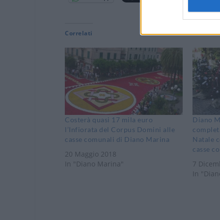
Correlati
Costerà quasi 17 mila euro
Diano M
l’Infiorata del Corpus Domini alle
complet
casse comunali di Diano Marina
Natale c
casse c
20 Maggio 2018
In "Diano Marina"
7 Dicem
In "Dia