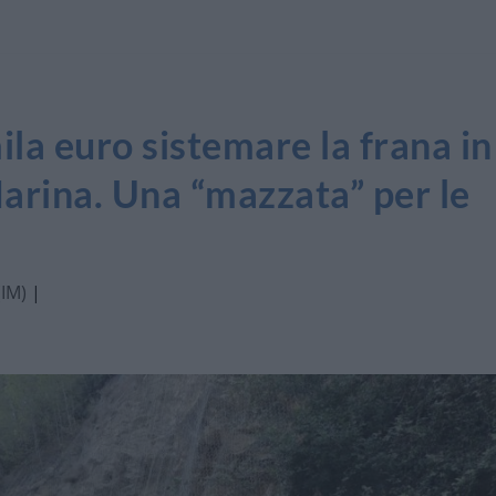
la euro sistemare la frana in
arina. Una “mazzata” per le
(IM)
|