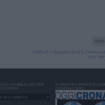
PROS
Dall’8 all’11 dicembre al via la 21esima ed
Dolci Terr
ICOLI PUBBLICATI PER
IL NOSTRO MODO DI FA
ATEGORIA
GIORNALISMO