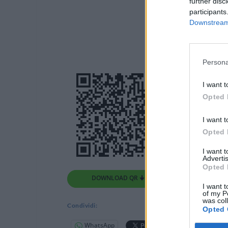
further disc
participants
Downstream 
Persona
I want t
Opted 
I want t
Opted 
I want 
Advertis
Opted 
DOWNLOAD QR 🠋
I want t
of my P
was col
Condividi:
Opted 
WhatsApp
Telegram