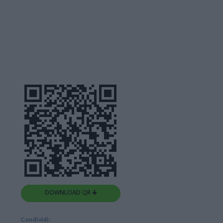
DOWNLOAD QR 🠋
Condividi: