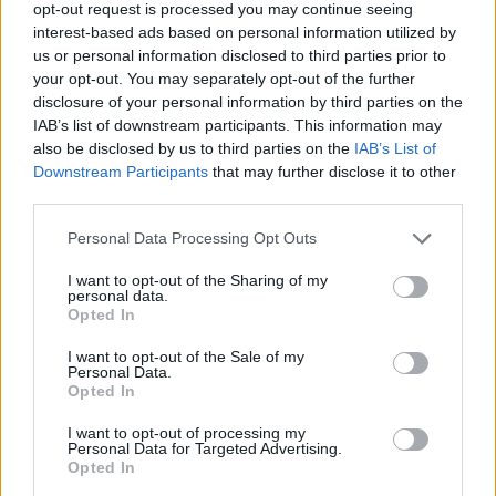
In "Ponente Ligure"
opt-out request is processed you may continue seeing
interest-based ads based on personal information utilized by
us or personal information disclosed to third parties prior to
your opt-out. You may separately opt-out of the further
disclosure of your personal information by third parties on the
IAB’s list of downstream participants. This information may
La DOP economy e
also be disclosed by us to third parties on the
IAB’s List of
l’olio Riviera Ligure: la
Downstream Participants
that may further disclose it to other
buona salute
third parties.
dell’eccellenza ligure
5 Dicembre 2024
Personal Data Processing Opt Outs
In "Ponente Ligure"
I want to opt-out of the Sharing of my
personal data.
Opted In
I want to opt-out of the Sale of my
Personal Data.
Opted In
CONDIVIDERE:
I want to opt-out of processing my
Personal Data for Targeted Advertising.
Opted In