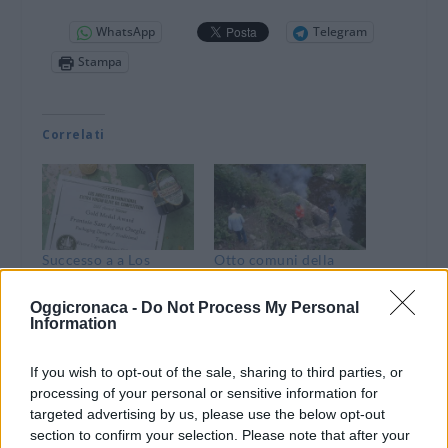
WhatsApp
Telegram
Stampa
Correlati
Successo a a Los
Otto comuni della
Angeles del Frantoio
Valle Impero
di Sant’Agata di
“bonificano” la zona
Oggicronaca -
Do Not Process My Personal
Oneglia in evidenza la
del frantoio
Information
bottiglia di olio DOP
Roccanegra: eliminati
Riviera Ligure
i roveti nella
If you wish to opt-out of the sale, sharing to third parties, or
campagna a
2 Maggio 2017
processing of your personal or sensitive information for
Chiusavecchia
In "Imperia"
targeted advertising by us, please use the below opt-out
4 Ottobre 2017
section to confirm your selection. Please note that after your