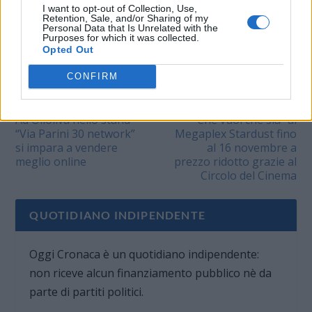
I want to opt-out of Collection, Use,
Retention, Sale, and/or Sharing of my
VALUTARE:
Personal Data that Is Unrelated with the
Purposes for which it was collected.
Opted Out
CONFIRM
PRECEDENTE
PROSSIMO
Ad Olioliva nello stand
“Che vuoi che sia” al
“Via Parini 30 network”
Megaplex Stardust fino
si impara a vendere
al 16 novembre a
meglio online
prezzo ridotto grazie al
Circolo del Cinema
QUOTIDIANO INDIPENDENTE
Oggi Cronaca è un quotidiano indipendente:
non riceve alcun finanziamento pubblico nè da
parte di partiti politici.