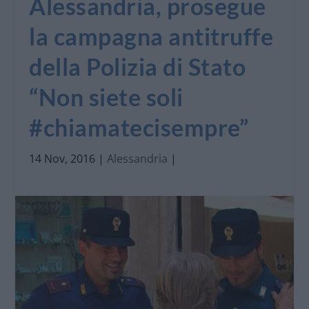
Alessandria, prosegue
la campagna antitruffe
della Polizia di Stato
“Non siete soli
#chiamatecisempre”
14 Nov, 2016
|
Alessandria
|