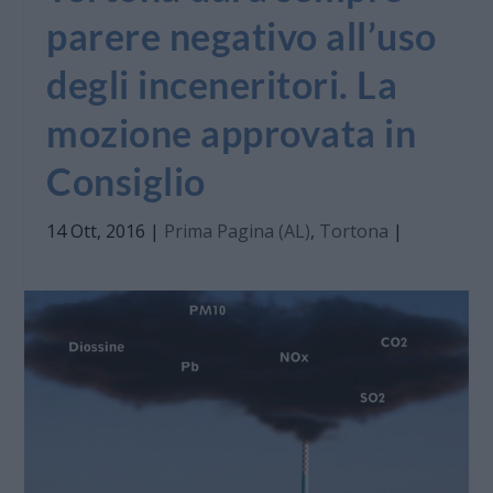
parere negativo all’uso
degli inceneritori. La
mozione approvata in
Consiglio
14 Ott, 2016
|
Prima Pagina (AL)
,
Tortona
|