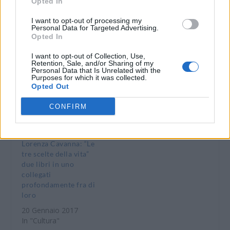
Opted In
A Gremiasco un
Un successo a
assaggio del libro “Le
Gremiasco la
I want to opt-out of processing my
tre scelte della vita” e
presentazione del
Personal Data for Targeted Advertising.
di prodotti del
libro “Cella…una
Opted In
territorio
volta” di Gian Carlo
Ferrari
I want to opt-out of Collection, Use,
8 Ottobre 2016
Retention, Sale, and/or Sharing of my
In "Tortonese"
16 Dicembre 2016
Personal Data that Is Unrelated with the
Purposes for which it was collected.
In "Tortonese"
Opted Out
CONFIRM
Lorenza Cavanna: “Le
tre scelte della vita”
due libri in uno
collegati
profondamente fra di
loro
20 Gennaio 2017
In "Cultura"