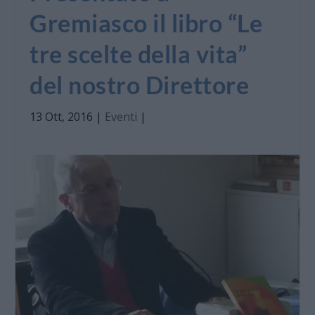
Gremiasco il libro “Le
tre scelte della vita”
del nostro Direttore
13 Ott, 2016
|
Eventi
|