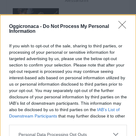
Alessandrini"
Oggicronaca -
Do Not Process My Personal
Information
Personaggi
Alessandrini: il
If you wish to opt-out of the sale, sharing to third parties, or
violinista di casa
processing of your personal or sensitive information for
nostra, Roberto
targeted advertising by us, please use the below opt-out
Ranfaldi
section to confirm your selection. Please note that after your
10 Dicembre 2017
opt-out request is processed you may continue seeing
In "Personaggi
interest-based ads based on personal information utilized by
Alessandrini"
us or personal information disclosed to third parties prior to
your opt-out. You may separately opt-out of the further
disclosure of your personal information by third parties on the
IAB’s list of downstream participants. This information may
also be disclosed by us to third parties on the
IAB’s List of
Downstream Participants
that may further disclose it to other
third parties.
CONDIVIDERE:
Personal Data Processing Opt Outs