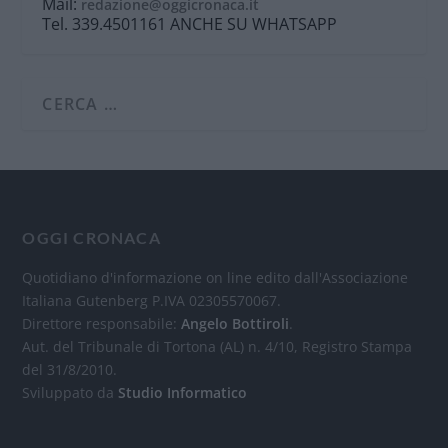
Mail:
redazione@oggicronaca.it
Tel. 339.4501161 ANCHE SU WHATSAPP
OGGI CRONACA
Quotidiano d'informazione on line edito dall'Associazione
Italiana Gutenberg P.IVA 02305570067.
Direttore responsabile:
Angelo Bottiroli
.
Aut. del Tribunale di Tortona (AL) n. 4/10, Registro Stampa
del 31/8/2010.
Sviluppato da
Studio Informatico