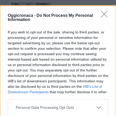
Oggicronaca -
Do Not Process My Personal
Information
TORTONA: Una
If you wish to opt-out of the sale, sharing to third parties, or
giornata da ricercatori
processing of your personal or sensitive information for
universitari per gli
targeted advertising by us, please use the below opt-out
studenti del Marconi
section to confirm your selection. Please note that after your
23 Febbraio 2014
opt-out request is processed you may continue seeing
In "Tortona"
interest-based ads based on personal information utilized by
us or personal information disclosed to third parties prior to
your opt-out. You may separately opt-out of the further
disclosure of your personal information by third parties on the
IAB’s list of downstream participants. This information may
also be disclosed by us to third parties on the
IAB’s List of
Downstream Participants
that may further disclose it to other
CONDIVIDERE:
third parties.
Personal Data Processing Opt Outs