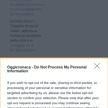
più profondo è quello
Problemi di sicurezza
segnalato in corso
in via Casalbagliano
Pilotti nei pressi
ad Alessandria
dell’edicola, una
situazione non più
La lista civica “I
sostenibile che non
Cittadini Prima di
riguarda solo il
Tutto”, attenta ai
Paghisano basso…
numerosi problemi
della città e in
particolar modo vicina
3 Maggio 2012
alle difficoltà e alle
In "Alessandria"
esigenze dei diversi
quartieri, ha raccolto
le segnalazioni dei
Oggicronaca -
Do Not Process My Personal
residenti della zona
Information
“Cristo”. In particolare
è emerso, da
If you wish to opt-out of the sale, sharing to third parties, or
numerose
CONDIVIDERE:
processing of your personal or sensitive information for
segnalazioni, un
targeted advertising by us, please use the below opt-out
problema che
section to confirm your selection. Please note that after your
riguarda il tratto di…
opt-out request is processed you may continue seeing
interest-based ads based on personal information utilized by