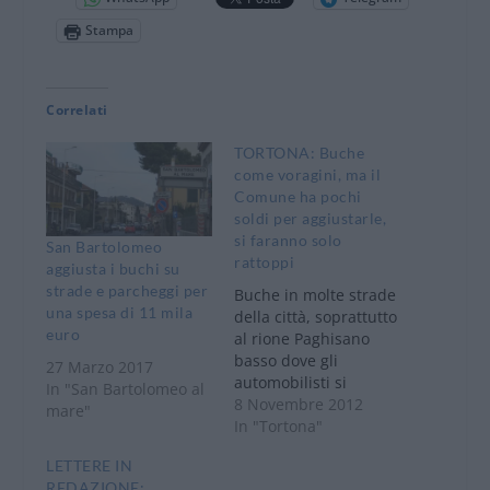
Stampa
Correlati
TORTONA: Buche
come voragini, ma il
Comune ha pochi
soldi per aggiustarle,
si faranno solo
San Bartolomeo
rattoppi
aggiusta i buchi su
strade e parcheggi per
Buche in molte strade
una spesa di 11 mila
della città, soprattutto
euro
al rione Paghisano
basso dove gli
27 Marzo 2017
automobilisti si
In "San Bartolomeo al
lamentano per i
8 Novembre 2012
mare"
crateri presenti che
In "Tortona"
rischiano di
LETTERE IN
danneggiare le auto: il
REDAZIONE: