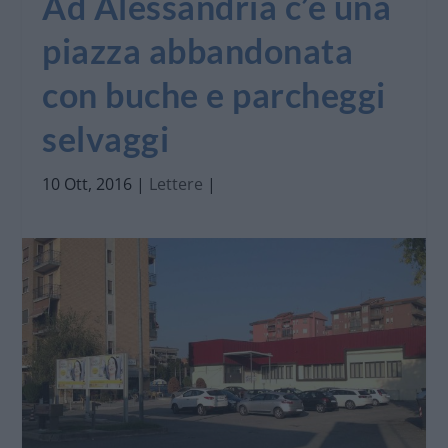
Ad Alessandria c’è una
piazza abbandonata
con buche e parcheggi
selvaggi
10 Ott, 2016
|
Lettere
|