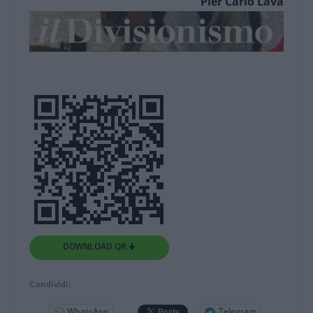
Pier Carlo Lava
DOWNLOAD QR 🠋
Condividi:
WhatsApp
Telegram