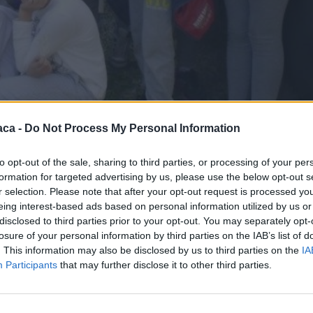
aca -
Do Not Process My Personal Information
 M.to, gli alunni della classe V elementare di Rosignano,
rattenuti con il comandante della Stazione ed il personale
to opt-out of the sale, sharing to third parties, or processing of your per
formation for targeted advertising by us, please use the below opt-out s
 alla formazione della cultura della legalità. Sono stati
r selection. Please note that after your opt-out request is processed y
lismo nelle scuole. Al termine moltissime domande da parte
eing interest-based ads based on personal information utilized by us or
 risposto molto volentieri.
disclosed to third parties prior to your opt-out. You may separately opt-
losure of your personal information by third parties on the IAB’s list of
. This information may also be disclosed by us to third parties on the
IA
Participants
that may further disclose it to other third parties.