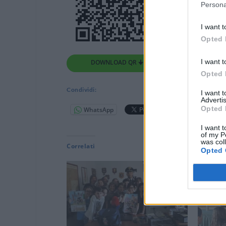
Persona
I want t
Opted 
I want t
DOWNLOAD QR 🠋
Opted 
Condividi:
I want 
Advertis
Opted 
WhatsApp
Telegram
I want t
of my P
was col
Correlati
Opted 