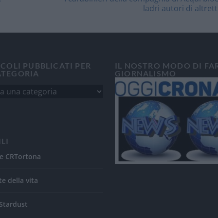
ladri autori di altrett
ICOLI PUBBLICATI PER
IL NOSTRO MODO DI FA
ATEGORIA
GIORNALISMO
ILI
e CRTortona
te della vita
Stardust