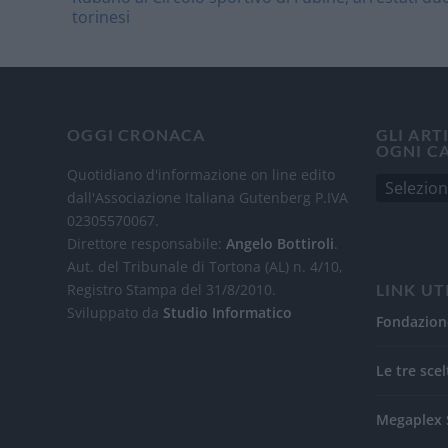
torinesi
OGGI CRONACA
GLI ART
OGNI C
Quotidiano d'informazione on line edito
dall'Associazione Italiana Gutenberg P.IVA
02305570067.
Direttore responsabile:
Angelo Bottiroli
.
Aut. del Tribunale di Tortona (AL) n. 4/10,
Registro Stampa del 31/8/2010.
LINK UT
Sviluppato da
Studio Informatico
Fondazion
Le tre scel
Megaplex 