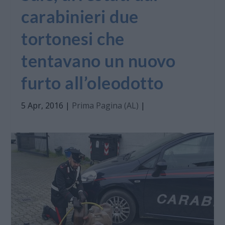
carabinieri due
tortonesi che
tentavano un nuovo
furto all’oleodotto
5 Apr, 2016
|
Prima Pagina (AL)
|