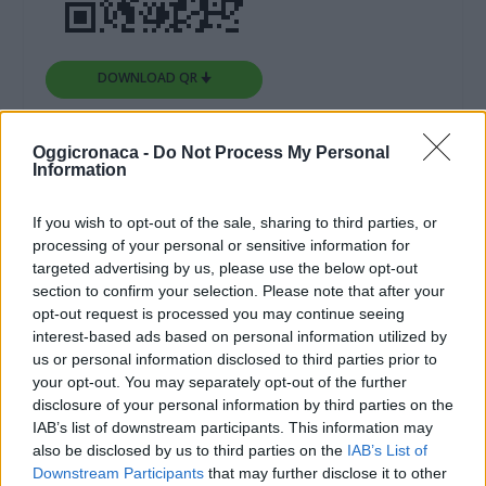
DOWNLOAD QR 🠋
Condividi:
Oggicronaca -
Do Not Process My Personal
Information
WhatsApp
Telegram
Stampa
If you wish to opt-out of the sale, sharing to third parties, or
processing of your personal or sensitive information for
targeted advertising by us, please use the below opt-out
Correlati
section to confirm your selection. Please note that after your
opt-out request is processed you may continue seeing
interest-based ads based on personal information utilized by
us or personal information disclosed to third parties prior to
your opt-out. You may separately opt-out of the further
disclosure of your personal information by third parties on the
Ancora uno
Installato un sistema
IAB’s list of downstream participants. This information may
sversamento
di controllo
also be disclosed by us to third parties on the
IAB’s List of
idrocarburi vicino a
elettronico per evitare
Downstream Participants
that may further disclose it to other