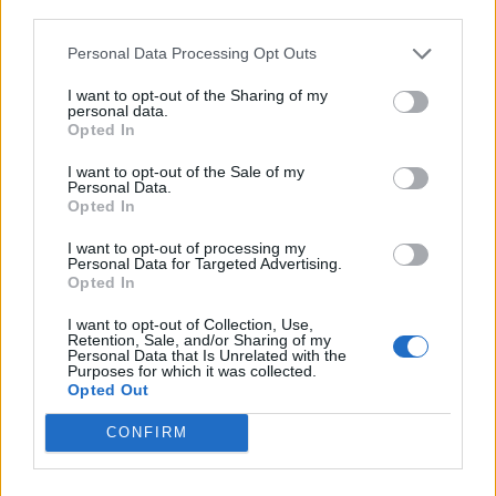
Castelnuovo per il
i furti all’oleodotto di
third parties.
quarto furto
Tortona
all’oleodotto
Personal Data Processing Opt Outs
17 Giugno 2016
24 Febbraio 2016
In "Tortona"
I want to opt-out of the Sharing of my
In "Tortonese"
personal data.
Opted In
I want to opt-out of the Sale of my
Personal Data.
Opted In
Nuovo furto
I want to opt-out of processing my
Personal Data for Targeted Advertising.
all’oleodotto di
Opted In
Tortona e nuovo
sversamento di
I want to opt-out of Collection, Use,
idrocarburi
Retention, Sale, and/or Sharing of my
Personal Data that Is Unrelated with the
24 Settembre 2015
Purposes for which it was collected.
In "Tortona"
Opted Out
CONFIRM