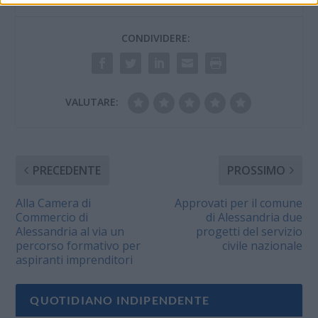
CONDIVIDERE:
VALUTARE:
PRECEDENTE
PROSSIMO
Alla Camera di
Approvati per il comune
Commercio di
di Alessandria due
Alessandria al via un
progetti del servizio
percorso formativo per
civile nazionale
aspiranti imprenditori
QUOTIDIANO INDIPENDENTE