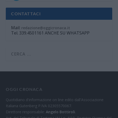
CONTATTACI
Mail:
redazione@oggicronaca.it
Tel. 339.4501161 ANCHE SU WHATSAPP
OGGI CRONACA
Quotidiano d'informazione on line edito dall'Associazione
Italiana Gutenberg P.IVA 02305570067.
Direttore responsabile:
Angelo Bottiroli
.
Aut. del Tribunale di Tortona (AL) n. 4/10, Registro Stampa del