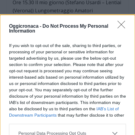
Ore 15.30 Il mio giorno (Stefano Usardi – Lentiai
(Verona)) Lungometraggio Amatori
Ore 16.56 Food is Energy (Alessandra Baldi -S.
Oggicronaca -
Do Not Process My Personal
Information
Giuliano Terme (PI)) Sezione Scuole
If you wish to opt-out of the sale, sharing to third parties, or
Ore 17.04 Joao Batista (Rodrigo Rezende
processing of your personal or sensitive information for
Meireles Meireles) Documentario
targeted advertising by us, please use the below opt-out
section to confirm your selection. Please note that after your
Internazionale Brasile
opt-out request is processed you may continue seeing
interest-based ads based on personal information utilized by
Ore 17.28 Ancora uno (Pasquale Cangiano – S.
us or personal information disclosed to third parties prior to
Giorgio a Cremano (NA)) Corto Amatori
your opt-out. You may separately opt-out of the further
disclosure of your personal information by third parties on the
IAB’s list of downstream participants. This information may
Ore 17.34 Un capodanno particolare (Carlos
also be disclosed by us to third parties on the
IAB’s List of
Bouvier) Film Internazionale Spagna
Downstream Participants
that may further disclose it to other
third parties.
Ore 17.47 Noi, cittadini del mondo (Dario Dalla
Personal Data Processing Opt Outs