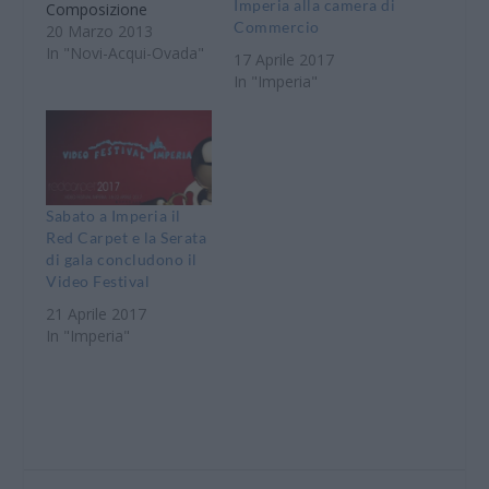
Imperia alla camera di
Composizione
Commercio
"Romualdo Marenco",
20 Marzo 2013
che quest’anno
In "Novi-Acqui-Ovada"
17 Aprile 2017
festeggia l’undicesima
In "Imperia"
edizione. L’iniziativa,
attiva dal 2003, è
rivolta alle formazioni
bandistiche in omaggio
al compositore novese
Romualdo Marenco,
Sabato a Imperia il
che proprio nell’ambito
Red Carpet e la Serata
della Banda Musicale
di gala concludono il
ebbe le sue origini
Video Festival
artistiche. Lo scopo è
21 Aprile 2017
quello…
In "Imperia"