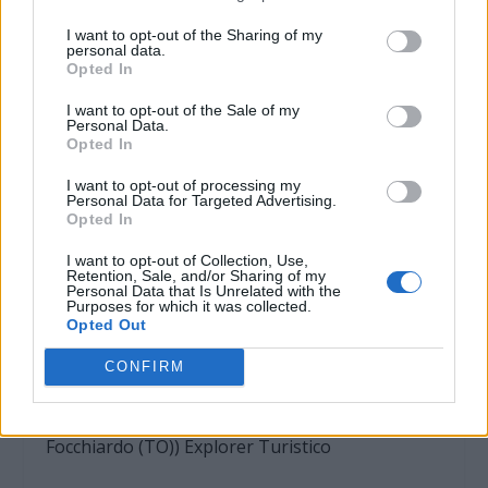
Mura – Verona) Documentario Professionisti
I want to opt-out of the Sharing of my
personal data.
Opted In
I want to opt-out of the Sale of my
28 aprile 2016 Auditorium Camera di Commercio
Personal Data.
Opted In
Ore 21.00 Tirreno Power. L’inchiesta giudiziaria
I want to opt-out of processing my
Personal Data for Targeted Advertising.
e gli impatti del carbone (Daniele Ceccarini –
Opted In
Fezzano Porto Venere (SP)) Documentario
I want to opt-out of Collection, Use,
Professionisti
Retention, Sale, and/or Sharing of my
Personal Data that Is Unrelated with the
Purposes for which it was collected.
Opted Out
Ore 21.38 Corri (Luca Sanna – Decimoputzu
(CA)) Corto Amatori
CONFIRM
Ore 21.47 Dubai e dintorni (Aldo Gaido – Villar
Focchiardo (TO)) Explorer Turistico