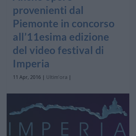
provenienti dal
Piemonte in concorso
all’11esima edizione
del video festival di
Imperia
11 Apr, 2016
|
Ultim'ora
|