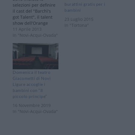
burattini gratis per i
selezioni per definire
bambini
il cast del "Barchì's
got Talent", il talent
23 Luglio 2015
show dell'Orange
In "Tortona"
Festival, che si terrà
11 Aprile 2013
l'11 maggio alle ore 21
In "Novi-Acqui-Ovada"
al Teatro della Juta di
Arquata Scrivia.
Comici, imitatori,
maghi, ventriloqui,
ballerini, cantanti,
trasformisti. Queste, e
Domenica il teatro
ogni altra forma di
Giacometti di Novi
talento, troveranno
Ligure accoglie i
spazio sul palco…
bambini con “Il
piccolo principe”
16 Novembre 2019
In "Novi-Acqui-Ovada"