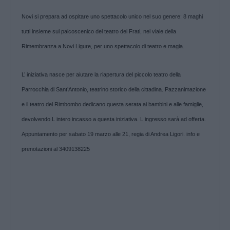
Novi si prepara ad ospitare uno spettacolo unico nel suo genere: 8 maghi
tutti insieme sul palcoscenico del teatro dei Frati, nel viale della
Rimembranza a Novi Ligure, per uno spettacolo di teatro e magia.
L’ iniziativa nasce per aiutare la riapertura del piccolo teatro della
Parrocchia di Sant’Antonio, teatrino storico della cittadina. Pazzanimazione
e il teatro del Rimbombo dedicano questa serata ai bambini e alle famiglie,
devolvendo L intero incasso a questa iniziativa. L ingresso sarà ad offerta.
Appuntamento per
sabato 19 marzo alle 21, regia di Andrea Ligori. info e
prenotazioni al
3409138225