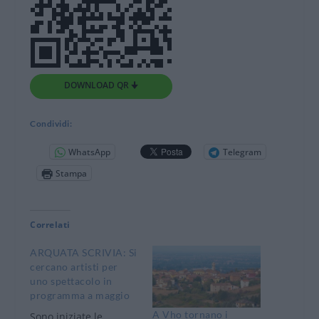
DOWNLOAD QR 🠋
Condividi:
WhatsApp
Telegram
Stampa
Correlati
ARQUATA SCRIVIA: Si
cercano artisti per
uno spettacolo in
programma a maggio
A Vho tornano i
Sono iniziate le