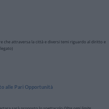
re che attraversa la città e diversi temi riguardo al diritto e
llegato)
o alle Pari Opportunità
Tartara sarà proposto lo spettacolo
Oltre ogni limite