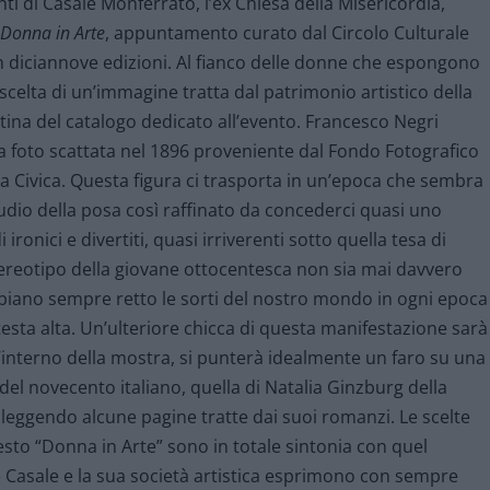
nti di Casale Monferrato, l’ex Chiesa della Misericordia,
Donna in Arte
, appuntamento curato dal Circolo Culturale
 diciannove edizioni. Al fianco delle donne che espongono
scelta di un’immagine tratta dal patrimonio artistico della
rtina del catalogo dedicato all’evento. Francesco Negri
ella foto scattata nel 1896 proveniente dal Fondo Fotografico
a Civica. Questa figura ci trasporta in un’epoca che sembra
tudio della posa così raffinato da concederci quasi uno
ronici e divertiti, quasi irriverenti sotto quella tesa di
stereotipo della giovane ottocentesca non sia mai davvero
abbiano sempre retto le sorti del nostro mondo in ogni epoca
esta alta. Un’ulteriore chicca di questa manifestazione sarà
ll’interno della mostra, si punterà idealmente un faro su una
 del novecento italiano, quella di Natalia Ginzburg della
, leggendo alcune pagine tratte dai suoi romanzi. Le scelte
sto “Donna in Arte” sono in totale sintonia con quel
he Casale e la sua società artistica esprimono con sempre