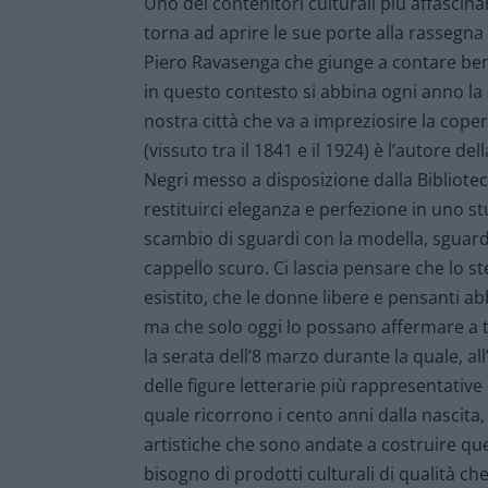
Uno dei contenitori culturali più affascina
torna ad aprire le sue porte alla rassegna
Piero Ravasenga che giunge a contare ben
in questo contesto si abbina ogni anno la 
nostra città che va a impreziosire la cope
(vissuto tra il 1841 e il 1924) è l’autore d
Negri messo a disposizione dalla Bibliotec
restituirci eleganza e perfezione in uno s
scambio di sguardi con la modella, sguardi i
cappello scuro. Ci lascia pensare che lo 
esistito, che le donne libere e pensanti 
ma che solo oggi lo possano affermare a t
la serata dell’8 marzo durante la quale, a
delle figure letterarie più rappresentative
quale ricorrono i cento anni dalla nascita
artistiche che sono andate a costruire que
bisogno di prodotti culturali di qualità c