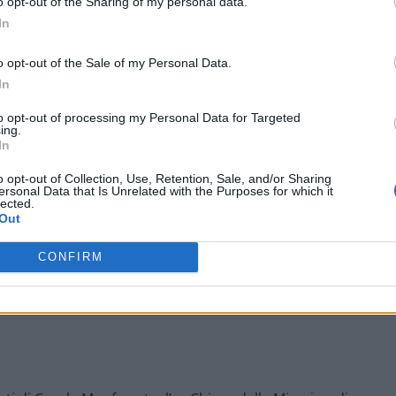
denza di calendario abbiamo voluto inaugurare la rassegna
o opt-out of the Sharing of my personal data.
In
 personale retrospettiva di Maria Teresa Guaschino, una artista
della storia, singola e collettiva
», ha sottolineato l’assessore
o opt-out of the Sale of my Personal Data.
In
to opt-out of processing my Personal Data for Targeted
ing.
In
o opt-out of Collection, Use, Retention, Sale, and/or Sharing
ersonal Data that Is Unrelated with the Purposes for which it
lected.
Out
er Misericordia
CONFIRM