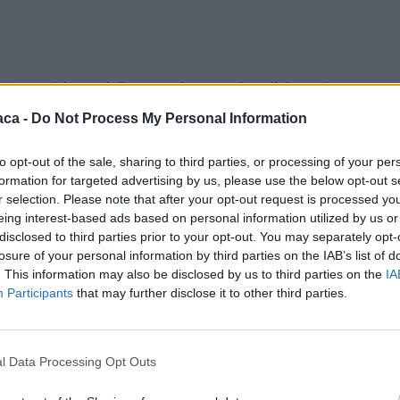
vicepresidente della Consulta – con la collaborazione
aggio che la città di Casale Monferrato rende a questa
aca -
Do Not Process My Personal Information
o, dai ritratti di anziani datati 1959 fino alla ultima
aschino ancora oggi, infatti
– commenta Garione –
, si dedica
to opt-out of the sale, sharing to third parties, or processing of your per
formation for targeted advertising by us, please use the below opt-out s
olutamente provocatori e di alto livello
». «
Nella sua ultima
r selection. Please note that after your opt-out request is processed y
n una recente critica Piergiorgio Panelli, Presidente della
eing interest-based ads based on personal information utilized by us or
 e cerca in qualche modo uno spiraglio di luce trovandola nella
disclosed to third parties prior to your opt-out. You may separately opt-
ve all’improvviso compaiono e scompaiono personaggi, fantasmi,
losure of your personal information by third parties on the IAB’s list of
. This information may also be disclosed by us to third parties on the
IA
na donna ed un’artista che, nonostante le vicissitudini di salute
Participants
that may further disclose it to other third parties.
eschezza creativa che relega i suoi 87 anni in un vortice senza
a dall’amore per l’arte. Forse non tutti conoscono però la
 un personaggio così non convenzionale
». «
Una grande donna
l Data Processing Opt Outs
 apre anche ufficialmente le celebrazioni legate all’8 Marzo, la