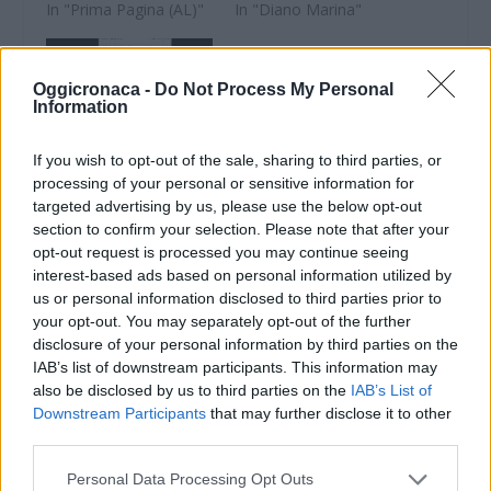
In "Prima Pagina (AL)"
In "Diano Marina"
Oggicronaca -
Do Not Process My Personal
Information
Oggi Cronaca nella
If you wish to opt-out of the sale, sharing to third parties, or
pagina nazionale di
processing of your personal or sensitive information for
Google News dopo la
targeted advertising by us, please use the below opt-out
Hunziker!
section to confirm your selection. Please note that after your
7 Dicembre 2018
opt-out request is processed you may continue seeing
In "Tortona"
interest-based ads based on personal information utilized by
us or personal information disclosed to third parties prior to
your opt-out. You may separately opt-out of the further
disclosure of your personal information by third parties on the
IAB’s list of downstream participants. This information may
also be disclosed by us to third parties on the
IAB’s List of
Downstream Participants
that may further disclose it to other
CONDIVIDERE:
third parties.
Personal Data Processing Opt Outs