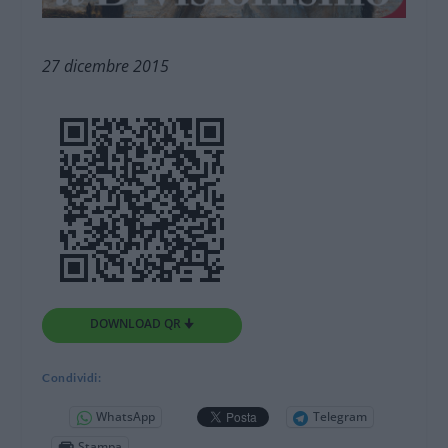
27 dicembre 2015
DOWNLOAD QR 🠋
Condividi:
WhatsApp
Telegram
Stampa