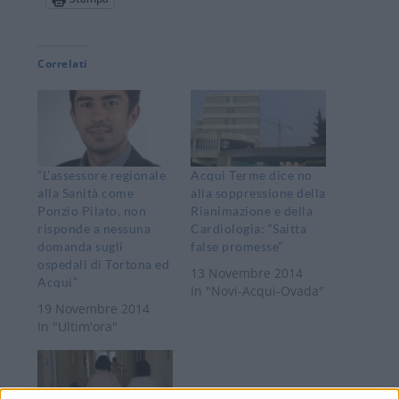
Correlati
“L’assessore regionale
Acqui Terme dice no
alla Sanità come
alla soppressione della
Ponzio Pilato, non
Rianimazione e della
risponde a nessuna
Cardiologia: “Saitta
domanda sugli
false promesse”
ospedali di Tortona ed
13 Novembre 2014
Acqui”
In "Novi-Acqui-Ovada"
19 Novembre 2014
In "Ultim'ora"