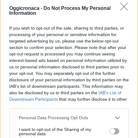
Oggicronaca -
Do Not Process My Personal
Ad Acqui terme
Information
martedì sera di parla
di Sanità con un
If you wish to opt-out of the sale, sharing to third parties, or
dibattito pubblico
processing of your personal or sensitive information for
10 Marzo 2015
targeted advertising by us, please use the below opt-out
In "Novi-Acqui-Ovada"
section to confirm your selection. Please note that after your
opt-out request is processed you may continue seeing
interest-based ads based on personal information utilized by
us or personal information disclosed to third parties prior to
your opt-out. You may separately opt-out of the further
disclosure of your personal information by third parties on the
IAB’s list of downstream participants. This information may
also be disclosed by us to third parties on the
IAB’s List of
CONDIVIDERE:
Downstream Participants
that may further disclose it to other
third parties.
Personal Data Processing Opt Outs
VALUTARE:
I want to opt-out of the Sharing of my
personal data.