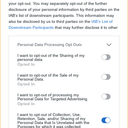
your opt-out. You may separately opt-out of the further
disclosure of your personal information by third parties on the
Correlati
IAB’s list of downstream participants. This information may
also be disclosed by us to third parties on the
IAB’s List of
Downstream Participants
that may further disclose it to other
third parties.
Personal Data Processing Opt Outs
Non è stata la
Comprensivo B di
dirigente scolastica
Tortona, preside e vice
I want to opt-out of the Sharing of my
personal data.
dell’Istituto B di
non fanno parte del
Opted In
Tortona ad inviare il
Comitato. I
comunicato stampa
chiarimenti della
I want to opt-out of the Sale of my
scuola
Personal Data.
11 Maggio 2019
Opted In
In "Tortona"
13 Maggio 2019
In "Lettere"
I want to opt-out of processing my
Personal Data for Targeted Advertising.
Opted In
I want to opt-out of Collection, Use,
Retention, Sale, and/or Sharing of my
Personal Data that Is Unrelated with the
Purposes for which it was collected.
Sabato c’è l’open day