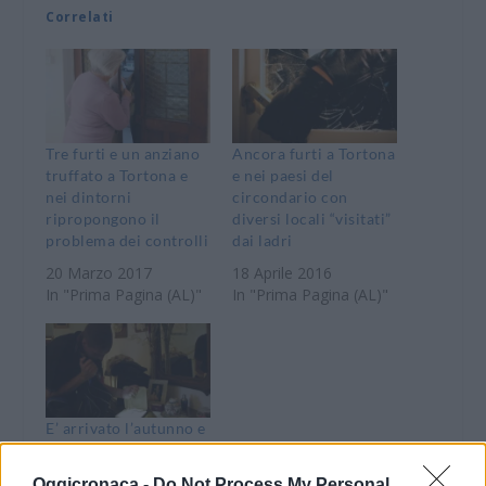
Correlati
Tre furti e un anziano
Ancora furti a Tortona
truffato a Tortona e
e nei paesi del
nei dintorni
circondario con
ripropongono il
diversi locali “visitati”
problema dei controlli
dai ladri
20 Marzo 2017
18 Aprile 2016
In "Prima Pagina (AL)"
In "Prima Pagina (AL)"
E’ arrivato l’autunno e
a Tortona sono tornati
in azione i ladri in
Oggicronaca -
Do Not Process My Personal