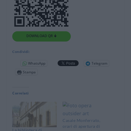
DOWNLOAD QR 🠋
Condividi:
WhatsApp
Telegram
Stampa
Correlati
Casale Monferrato,
orari di apertura di
La biblioteca di