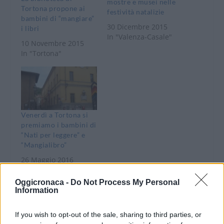
mostre e musei nelle
Tortona propone ai
festività natalizie
bambini di “mangiare”
30 Dicembre 2015
i libri
In "Valenza-Casale"
10 Novembre 2015
In "Tortona"
Venerdì a Tortona si
premiamo i bambini di
“Nati per leggere” e
“Mangialibro”
26 Maggio 2016
In "Dove Andare"
Oggicronaca -
Do Not Process My Personal
Information
If you wish to opt-out of the sale, sharing to third parties, or