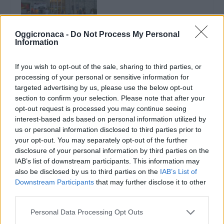
“Black Mass” al
Megaplex Stardust
Oggicronaca -
Do Not Process My Personal
Information
fino a mercoledì 14
ottobre a prezzo
ridotto grazie al
If you wish to opt-out of the sale, sharing to third parties, or
Circolo del Cinema
processing of your personal or sensitive information for
11 Ottobre 2015
targeted advertising by us, please use the below opt-out
In "Ultim'ora"
section to confirm your selection. Please note that after your
opt-out request is processed you may continue seeing
interest-based ads based on personal information utilized by
us or personal information disclosed to third parties prior to
your opt-out. You may separately opt-out of the further
disclosure of your personal information by third parties on the
IAB’s list of downstream participants. This information may
also be disclosed by us to third parties on the
IAB’s List of
CONDIVIDERE:
Downstream Participants
that may further disclose it to other
third parties.
Personal Data Processing Opt Outs
VALUTARE: