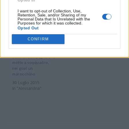
29 Dicembre 2014
In "Alessandria"
In "Alessandria"
I want to opt-out of Collection, Use,
Retention, Sale, and/or Sharing of my
Personal Data that Is Unrelated with the
Purposes for which it was collected.
Opted Out
CONFIRM
Alessandria, per
vendetta entra in casa
della ex compagna e la
mette a soqquadro,
nei guai un
marocchino
30 Luglio 2015
In "Alessandria"