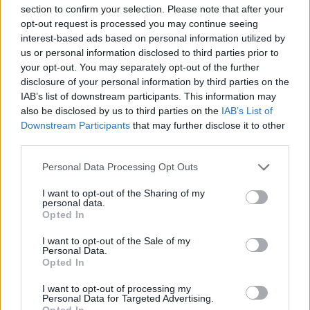
section to confirm your selection. Please note that after your
DOWNLOAD QR 🠋
opt-out request is processed you may continue seeing
interest-based ads based on personal information utilized by
us or personal information disclosed to third parties prior to
Condividi:
your opt-out. You may separately opt-out of the further
disclosure of your personal information by third parties on the
WhatsApp
Telegram
IAB’s list of downstream participants. This information may
Stampa
also be disclosed by us to third parties on the
IAB’s List of
Downstream Participants
that may further disclose it to other
third parties.
Correlati
Personal Data Processing Opt Outs
I want to opt-out of the Sharing of my
personal data.
Opted In
I want to opt-out of the Sale of my
Alessandria, giovane
Tradisce la moglie che
Personal Data.
marocchino di 27 anni
chiede la separazione
Opted In
picchia ripetutamente
ma quando l’amante lo
la fidanzata di 25,
lascia……..
I want to opt-out of processing my
Personal Data for Targeted Advertising.
denunciato
21 Settembre 2015
Opted In