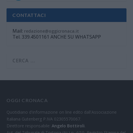
CONTATTACI
Mail:
redazione@oggicronaca.it
Tel. 339.4501161 ANCHE SU WHATSAPP
OGGI CRONACA
Quotidiano d'informazione on line edito dall'Associazione
Italiana Gutenberg P.IVA 02305570067.
Direttore responsabile:
Angelo Bottiroli
.
Aut. del Tribunale di Tortona (AL) n. 4/10, Registro Stampa del